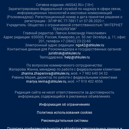
Сетевое издание «NGS42.RU» (18+)
Зарегистрировано Федеральной службой по надзору в сфере связи,
информационных технологий и массовых коммуникаций
(Роскомнадзор). Регистрационный номер и дата принятия решения о
регистрации - ЭЛ № ФС 77-78817 от 07.08.2020 г.
Учредитель: Общество с ограниченной ответственностью "ИНТЕРНЕТ
ТЕХНОЛОГИИ"
Главный редактор: Левчук Александр Николаевич
Адрес редакции: 650000, Россия, Кемерово, ул. 50 лет Октября, д. 11, офис
201, телефон +7 (3842) 23-22-60
Электронный адрес редакции:
ngs42@shkulev.ru
Контактные данные для Роскомнадзора и государственных органов:
juristnsk@shkulev.ru
Техподдержка:
help@shkulev.ru
По вопросам коммерческого сотрудничества:
Жапарова Жанна, менеджер по работе с федеральными клиентами
zhanna.zhaparova@shkulev.ru
, моб. + 7 982 640 34 32
Ревина Мария, директор по работе с федеральными клиентами
mariya.revina@shkulev.ru
, моб. +7 910 402 4056
Редакция сайта не несет ответственности за достоверность
информации, содержащейся в рекламных объявлениях.
Информация об ограничениях
Политика использования cookies
Рекомендательные системы
Политика конфиденциальности и обработки персональных данных и