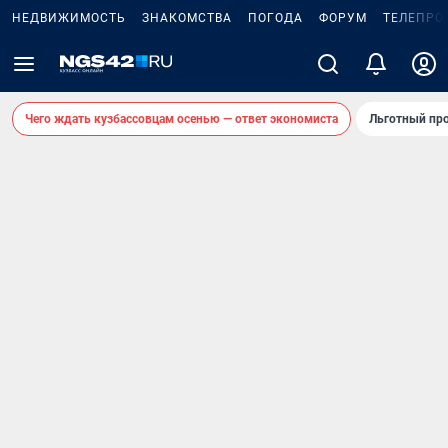
НЕДВИЖИМОСТЬ
ЗНАКОМСТВА
ПОГОДА
ФОРУМ
ТЕЛЕПРО
Чего ждать кузбассовцам осенью — ответ экономиста
Льготный про