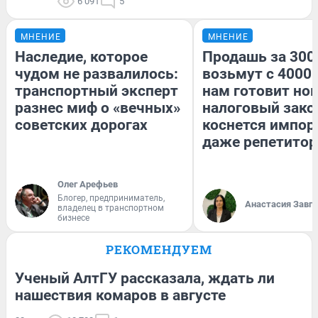
6 091
5
МНЕНИЕ
МНЕНИЕ
Наследие, которое
Продашь за 3000
чудом не развалилось:
возьмут с 4000.
транспортный эксперт
нам готовит но
разнес миф о «вечных»
налоговый зако
советских дорогах
коснется импор
даже репетитор
Олег Арефьев
Блогер, предприниматель,
Анастасия Завг
владелец в транспортном
бизнесе
РЕКОМЕНДУЕМ
Ученый АлтГУ рассказала, ждать ли
нашествия комаров в августе