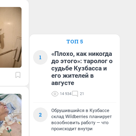
ТОП 5
«Плохо, как никогда
1
до этого»: таролог о
судьбе Кузбасса и
его жителей в
августе
14 934
21
Обрушившийся в Кузбассе
2
склад Wildberries планирует
возобновить работу — что
происходит внутри