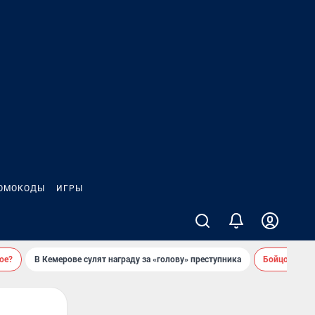
ОМОКОДЫ
ИГРЫ
ое?
В Кемерове сулят награду за «голову» преступника
Бойцовский 