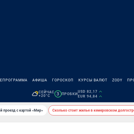
ЛЕПРОГРАММА
АФИША
ГОРОСКОП
КУРСЫ ВАЛЮТ
ZODY
ПР
USD 82,17
СЕЙЧАС
3
ПРОБКИ
+20°C
EUR 94,84
й проезд с картой «Мир»
Сколько стоит жилье в кемеровском долгостр