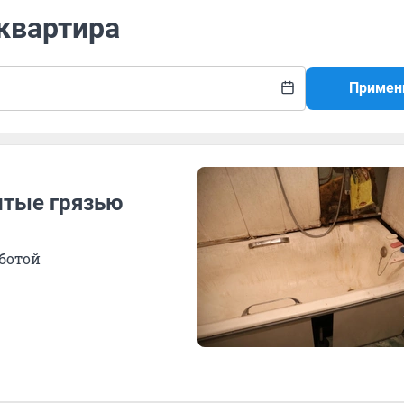
 квартира
Примен
итые грязью
аботой