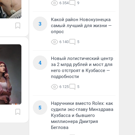
6 354
9
Какой район Новокузнецка
3
самый лучший для жизни —
опрос
6 140
5
Новый логистический центр
4
за 2 млрд рублей и мост для
него отстроят в Кузбассе —
подробности
6 125
5
Наручники вместо Rolex: как
5
судили экс-главу Минздрава
Кузбасса и бывшего
миллионера Дмитрия
Беглова