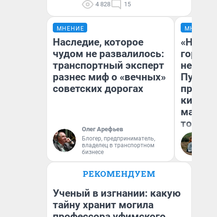
4 828
15
МНЕНИЕ
МНЕНИЕ
Наследие, которое
«Нет н
чудом не развалилось:
городов
транспортный эксперт
недофи
разнес миф о «вечных»
Путеше
советских дорогах
проеха
киломе
машине
того
Олег Арефьев
Блогер, предприниматель,
Ек
владелец в транспортном
бизнесе
РЕКОМЕНДУЕМ
Ученый в изгнании: какую
тайну хранит могила
профессора уфимского