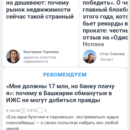
но дешевеют: почему
победить». О ч
рынок недвижимости
главный блокба
сейчас такой странный
этого года, кот
бьет рекорды в
прокате: честн
отзыв на «Одис
Нолана
Екатерина Торопова
Стас Соколов
директор агентства
Эксперт
недвижимости
РЕКОМЕНДУЕМ
«Мне должны 17 млн, но банку плачу
я»: почему в Башкирии обманутые в
ИЖС не могут добиться правды
6 часов
3 610
3
«Ела одни булочки и пирожные»: экстремально худые
новосибирцы — о своих попытках набрать вес любой
ценой