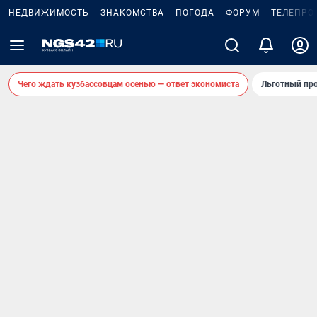
НЕДВИЖИМОСТЬ
ЗНАКОМСТВА
ПОГОДА
ФОРУМ
ТЕЛЕПРО
Чего ждать кузбассовцам осенью — ответ экономиста
Льготный про