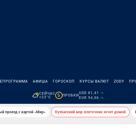
ЛЕПРОГРАММА
АФИША
ГОРОСКОП
КУРСЫ ВАЛЮТ
ZODY
ПР
USD 81,41
СЕЙЧАС
5
ПРОБКИ
+23°C
EUR 94,06
ый проезд с картой «Мир»
Кузбасский мэр-взяточник хочет домой