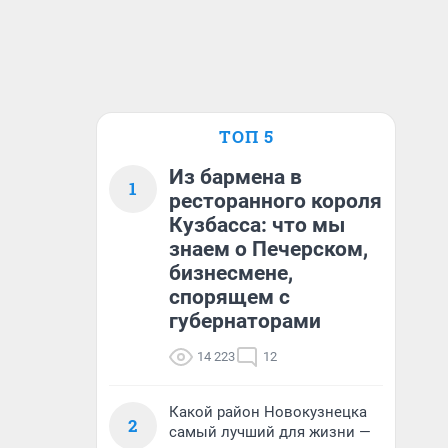
ТОП 5
Из бармена в
1
ресторанного короля
Кузбасса: что мы
знаем о Печерском,
бизнесмене,
спорящем с
губернаторами
14 223
12
Какой район Новокузнецка
2
самый лучший для жизни —