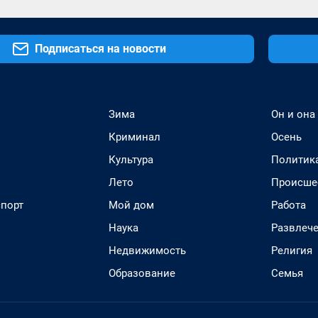
Подписаться на новости
Зима
Он и она
Криминал
Осень
Культура
Политик
Лето
Происше
спорт
Мой дом
Работа
Наука
Развлеч
Недвижимость
Религия
Образование
Семья