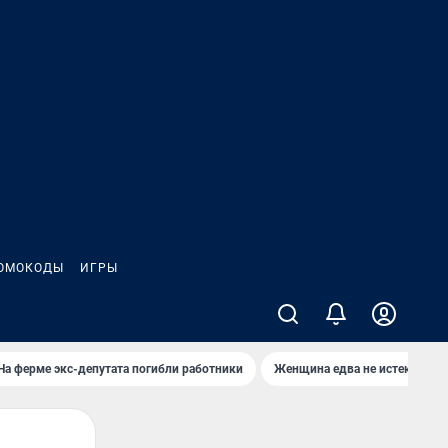
ОМОКОДЫ
ИГРЫ
На ферме экс-депутата погибли работники
Женщина едва не истекла кро