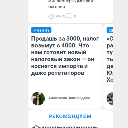
миллионера Дмитрия
Беглова
4 673
15
МНЕНИЕ
МНЕНИЕ
Продашь за 3000, налог
«Сливо
возьмут с 4000. Что
разоча
нам готовит новый
турист
налоговый закон — он
тысяч,
коснется импорта и
день гу
даже репетиторов
Юрског
Хогвар
Анастасия Завгородняя
Ян
РЕКОМЕНДУЕМ
«Сыночки-корзиночки»