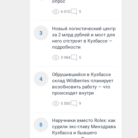
опрос
6 010
5
Новый логистический центр
3
за 2 млрд рублей и мост для
него отстроят в Кузбассе —
подробности
5 984
5
Обрушившийся в Кузбассе
4
склад Wildberries планирует
возобновить работу — что
происходит внутри
5 500
9
Наручники вместо Rolex: как
5
судили экс-главу Минздрава
Кузбасса и бывшего