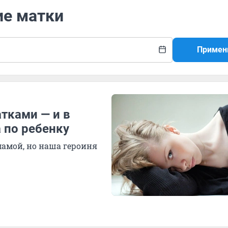
ие матки
Примен
тками — и в
 по ребенку
мамой, но наша героиня