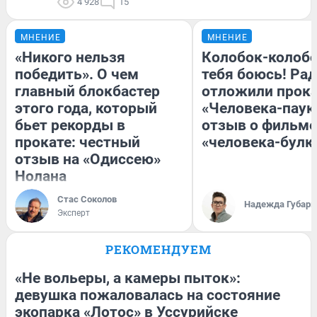
4 928
15
МНЕНИЕ
МНЕНИЕ
«Никого нельзя
Колобок-колобо
победить». О чем
тебя боюсь! Рад
главный блокбастер
отложили прок
этого года, который
«Человека-паук
бьет рекорды в
отзыв о фильме
прокате: честный
«человека-булк
отзыв на «Одиссею»
Нолана
Стас Соколов
Надежда Губарь
Эксперт
РЕКОМЕНДУЕМ
«Не вольеры, а камеры пыток»:
девушка пожаловалась на состояние
экопарка «Лотос» в Уссурийске