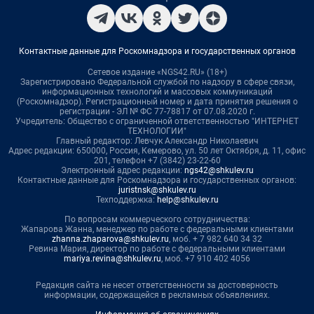
Контактные данные для Роскомнадзора и государственных органов
Сетевое издание «NGS42.RU» (18+)
Зарегистрировано Федеральной службой по надзору в сфере связи,
информационных технологий и массовых коммуникаций
(Роскомнадзор). Регистрационный номер и дата принятия решения о
регистрации - ЭЛ № ФС 77-78817 от 07.08.2020 г.
Учредитель: Общество с ограниченной ответственностью "ИНТЕРНЕТ
ТЕХНОЛОГИИ"
Главный редактор: Левчук Александр Николаевич
Адрес редакции: 650000, Россия, Кемерово, ул. 50 лет Октября, д. 11, офис
201, телефон +7 (3842) 23-22-60
Электронный адрес редакции:
ngs42@shkulev.ru
Контактные данные для Роскомнадзора и государственных органов:
juristnsk@shkulev.ru
Техподдержка:
help@shkulev.ru
По вопросам коммерческого сотрудничества:
Жапарова Жанна, менеджер по работе с федеральными клиентами
zhanna.zhaparova@shkulev.ru
, моб. + 7 982 640 34 32
Ревина Мария, директор по работе с федеральными клиентами
mariya.revina@shkulev.ru
, моб. +7 910 402 4056
Редакция сайта не несет ответственности за достоверность
информации, содержащейся в рекламных объявлениях.