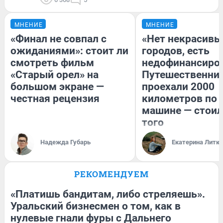
МНЕНИЕ
МНЕНИЕ
«Финал не совпал с
«Нет некрасивы
ожиданиями»: стоит ли
городов, есть
смотреть фильм
недофинансиро
«Старый орел» на
Путешественни
большом экране —
проехали 2000
честная рецензия
километров по 
машине — стоил
того
Надежда Губарь
Екатерина Литк
РЕКОМЕНДУЕМ
«Платишь бандитам, либо стреляешь».
Уральский бизнесмен о том, как в
нулевые гнали фуры с Дальнего