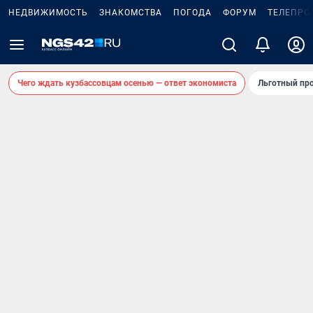
НЕДВИЖИМОСТЬ
ЗНАКОМСТВА
ПОГОДА
ФОРУМ
ТЕЛЕПРО
Чего ждать кузбассовцам осенью — ответ экономиста
Льготный про