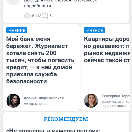
подробности
6 113
5
МНЕНИЕ
МНЕНИЕ
Мой банк меня
Квартиры доро
бережет. Журналист
но дешевеют: п
хотела снять 200
рынок недвижи
тысяч, чтобы погасить
сейчас такой с
кредит, — к ней домой
приехала служба
безопасности
Екатерина Тороп
Ксения Владимирская
директор агентст
Автор мнения
недвижимости
РЕКОМЕНДУЕМ
«Не вольеры, а камеры пыток»: