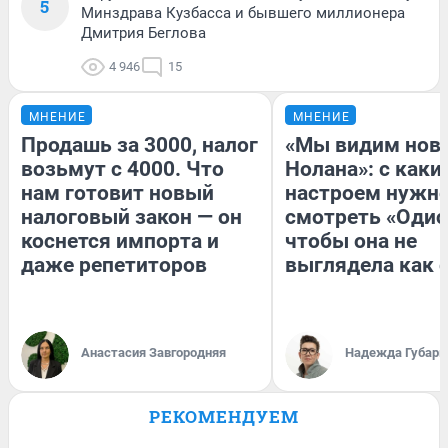
5
Минздрава Кузбасса и бывшего миллионера
Дмитрия Беглова
4 946
15
МНЕНИЕ
МНЕНИЕ
Продашь за 3000, налог
«Мы видим нов
возьмут с 4000. Что
Нолана»: с каки
нам готовит новый
настроем нужн
налоговый закон — он
смотреть «Одис
коснется импорта и
чтобы она не
даже репетиторов
выглядела как 
Анастасия Завгородняя
Надежда Губарь
РЕКОМЕНДУЕМ