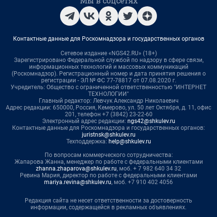
Мы в соцсетях
Контактные данные для Роскомнадзора и государственных органов
Сетевое издание «NGS42.RU» (18+)
Зарегистрировано Федеральной службой по надзору в сфере связи,
информационных технологий и массовых коммуникаций
(Роскомнадзор). Регистрационный номер и дата принятия решения о
регистрации - ЭЛ № ФС 77-78817 от 07.08.2020 г.
Учредитель: Общество с ограниченной ответственностью "ИНТЕРНЕТ
ТЕХНОЛОГИИ"
Главный редактор: Левчук Александр Николаевич
Адрес редакции: 650000, Россия, Кемерово, ул. 50 лет Октября, д. 11, офис
201, телефон +7 (3842) 23-22-60
Электронный адрес редакции:
ngs42@shkulev.ru
Контактные данные для Роскомнадзора и государственных органов:
juristnsk@shkulev.ru
Техподдержка:
help@shkulev.ru
По вопросам коммерческого сотрудничества:
Жапарова Жанна, менеджер по работе с федеральными клиентами
zhanna.zhaparova@shkulev.ru
, моб. + 7 982 640 34 32
Ревина Мария, директор по работе с федеральными клиентами
mariya.revina@shkulev.ru
, моб. +7 910 402 4056
Редакция сайта не несет ответственности за достоверность
информации, содержащейся в рекламных объявлениях.