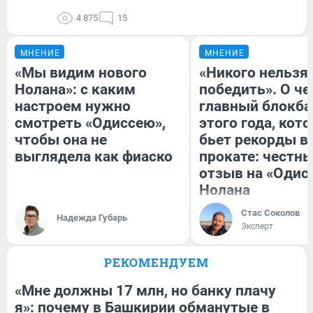
4 875
15
МНЕНИЕ
МНЕНИЕ
«Мы видим нового
«Никого нельзя
Нолана»: с каким
победить». О ч
настроем нужно
главный блокба
смотреть «Одиссею»,
этого года, кот
чтобы она не
бьет рекорды в
выглядела как фиаско
прокате: честн
отзыв на «Одис
Нолана
Стас Соколов
Надежда Губарь
Эксперт
РЕКОМЕНДУЕМ
«Мне должны 17 млн, но банку плачу
я»: почему в Башкирии обманутые в