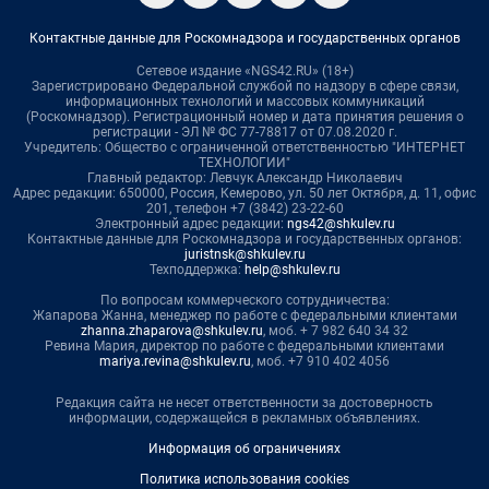
Контактные данные для Роскомнадзора и государственных органов
Сетевое издание «NGS42.RU» (18+)
Зарегистрировано Федеральной службой по надзору в сфере связи,
информационных технологий и массовых коммуникаций
(Роскомнадзор). Регистрационный номер и дата принятия решения о
регистрации - ЭЛ № ФС 77-78817 от 07.08.2020 г.
Учредитель: Общество с ограниченной ответственностью "ИНТЕРНЕТ
ТЕХНОЛОГИИ"
Главный редактор: Левчук Александр Николаевич
Адрес редакции: 650000, Россия, Кемерово, ул. 50 лет Октября, д. 11, офис
201, телефон +7 (3842) 23-22-60
Электронный адрес редакции:
ngs42@shkulev.ru
Контактные данные для Роскомнадзора и государственных органов:
juristnsk@shkulev.ru
Техподдержка:
help@shkulev.ru
По вопросам коммерческого сотрудничества:
Жапарова Жанна, менеджер по работе с федеральными клиентами
zhanna.zhaparova@shkulev.ru
, моб. + 7 982 640 34 32
Ревина Мария, директор по работе с федеральными клиентами
mariya.revina@shkulev.ru
, моб. +7 910 402 4056
Редакция сайта не несет ответственности за достоверность
информации, содержащейся в рекламных объявлениях.
Информация об ограничениях
Политика использования cookies