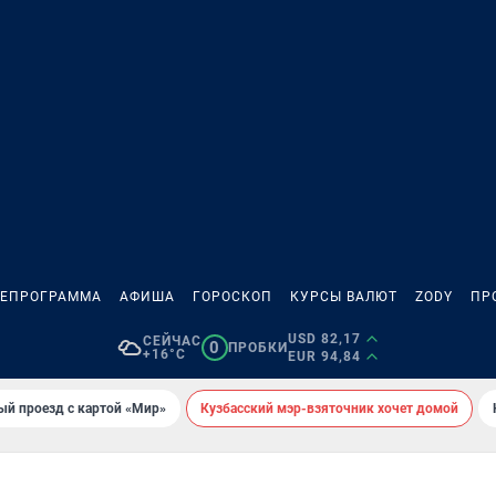
ЛЕПРОГРАММА
АФИША
ГОРОСКОП
КУРСЫ ВАЛЮТ
ZODY
ПР
USD 82,17
СЕЙЧАС
0
ПРОБКИ
+16°C
EUR 94,84
ый проезд с картой «Мир»
Кузбасский мэр-взяточник хочет домой