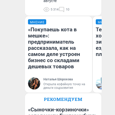
августе
5 314
10
МНЕНИЕ
МНЕНИЕ
«Покупаешь кота в
Тепло 
мешке»:
холодн
предприниматель
зимой.
рассказала, как на
ездит н
самом деле устроен
плюсы 
бизнес со складами
дешевых товаров
Наталья Шорохова
Д
Открыла кофейную точку на
деньги соцразвития
РЕКОМЕНДУЕМ
«Сыночки-корзиночки»