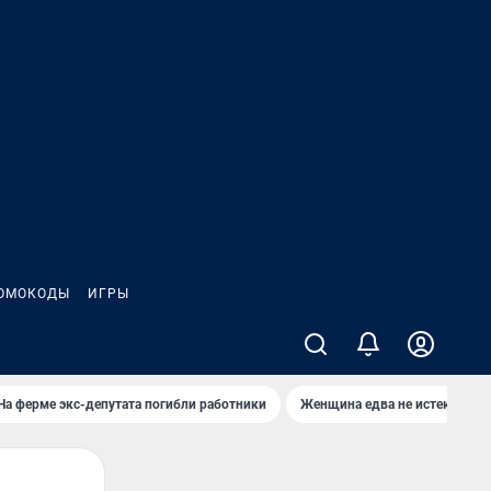
ОМОКОДЫ
ИГРЫ
На ферме экс-депутата погибли работники
Женщина едва не истекла кро