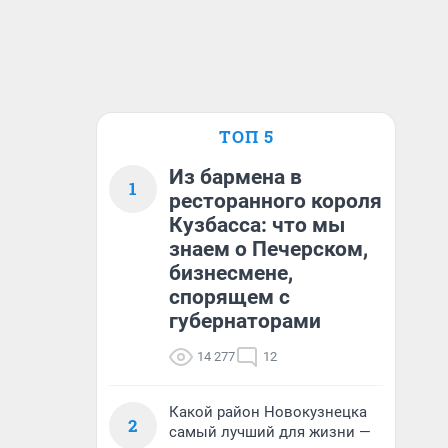
ТОП 5
Из бармена в
1
ресторанного короля
Кузбасса: что мы
знаем о Печерском,
бизнесмене,
спорящем с
губернаторами
14 277
12
Какой район Новокузнецка
2
самый лучший для жизни —