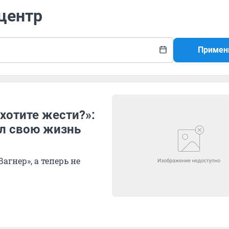
-центр
Примен
 хотите жести?»:
ал свою жизнь
агнер», а теперь не