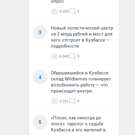
опрос
6 055
5
Новый логистический центр
3
за 2 млрд рублей и мост для
него отстроят в Кузбассе —
подробности
6 043
5
Обрушившийся в Кузбассе
4
склад Wildberries планирует
возобновить работу — что
происходит внутри
6 021
9
«Плохо, как никогда до
5
этого»: таролог о судьбе
Кузбасса и его жителей в