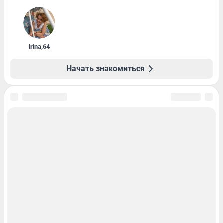
irina
,
64
Начать знакомиться