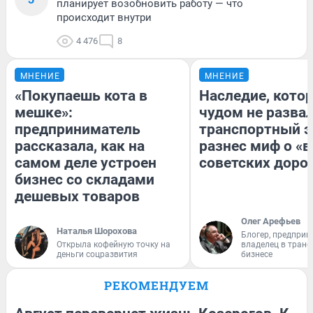
планирует возобновить работу — что
происходит внутри
4 476
8
МНЕНИЕ
МНЕНИЕ
«Покупаешь кота в
Наследие, кото
мешке»:
чудом не разва
предприниматель
транспортный э
рассказала, как на
разнес миф о «
самом деле устроен
советских доро
бизнес со складами
дешевых товаров
Олег Арефьев
Наталья Шорохова
Блогер, предприн
Открыла кофейную точку на
владелец в тран
деньги соцразвития
бизнесе
РЕКОМЕНДУЕМ