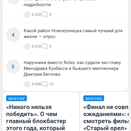
подробности
6 229
5
Какой район Новокузнецка самый лучший для
4
жизни — опрос
6 218
5
Наручники вместо Rolex: как судили экс-главу
5
Минздрава Кузбасса и бывшего миллионера
Дмитрия Беглова
4 938
15
МНЕНИЕ
МНЕНИЕ
«Никого нельзя
«Финал не совпа
победить». О чем
ожиданиями»: с
главный блокбастер
смотреть филь
этого года, который
«Старый орел» 