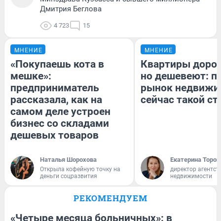
Дмитрия Беглова
4 723
15
МНЕНИЕ
МНЕНИЕ
«Покупаешь кота в
Квартиры доро
мешке»:
но дешевеют: п
предприниматель
рынок недвижи
рассказала, как на
сейчас такой с
самом деле устроен
бизнес со складами
дешевых товаров
Наталья Шорохова
Екатерина Тороп
Открыла кофейную точку на
директор агентст
деньги соцразвития
недвижимости
РЕКОМЕНДУЕМ
«Четыре месяца больничных»: в