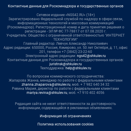
Контактные данные для Роскомнадзора и государственных органов
Сетевое издание «NGS42.RU» (18+)
Зарегистрировано Федеральной службой по надзору в сфере связи,
информационных технологий и массовых коммуникаций
(Роскомнадзор). Регистрационный номер и дата принятия решения о
регистрации - ЭЛ № ФС 77-78817 от 07.08.2020 г.
Учредитель: Общество с ограниченной ответственностью "ИНТЕРНЕТ
ТЕХНОЛОГИИ"
Главный редактор: Левчук Александр Николаевич
Адрес редакции: 650000, Россия, Кемерово, ул. 50 лет Октября, д. 11, офис
201, телефон +7 (3842) 23-22-60
Электронный адрес редакции:
ngs42@shkulev.ru
Контактные данные для Роскомнадзора и государственных органов:
juristnsk@shkulev.ru
Техподдержка:
help@shkulev.ru
По вопросам коммерческого сотрудничества:
Жапарова Жанна, менеджер по работе с федеральными клиентами
zhanna.zhaparova@shkulev.ru
, моб. + 7 982 640 34 32
Ревина Мария, директор по работе с федеральными клиентами
mariya.revina@shkulev.ru
, моб. +7 910 402 4056
Редакция сайта не несет ответственности за достоверность
информации, содержащейся в рекламных объявлениях.
Информация об ограничениях
Политика использования cookies