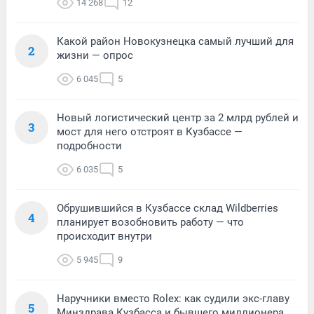
14 268
12
Какой район Новокузнецка самый лучший для
2
жизни — опрос
6 045
5
Новый логистический центр за 2 млрд рублей и
3
мост для него отстроят в Кузбассе —
подробности
6 035
5
Обрушившийся в Кузбассе склад Wildberries
4
планирует возобновить работу — что
происходит внутри
5 945
9
Наручники вместо Rolex: как судили экс-главу
5
Минздрава Кузбасса и бывшего миллионера