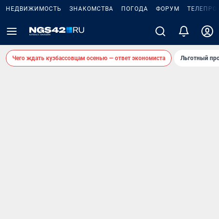
НЕДВИЖИМОСТЬ
ЗНАКОМСТВА
ПОГОДА
ФОРУМ
ТЕЛЕПРО
Чего ждать кузбассовцам осенью — ответ экономиста
Льготный про