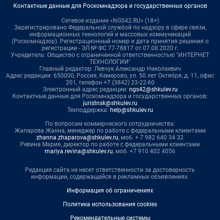
Контактные данные для Роскомнадзора и государственных органов
Сетевое издание «NGS42.RU» (18+)
Зарегистрировано Федеральной службой по надзору в сфере связи,
информационных технологий и массовых коммуникаций
(Роскомнадзор). Регистрационный номер и дата принятия решения о
регистрации - ЭЛ № ФС 77-78817 от 07.08.2020 г.
Учредитель: Общество с ограниченной ответственностью "ИНТЕРНЕТ
ТЕХНОЛОГИИ"
Главный редактор: Левчук Александр Николаевич
Адрес редакции: 650000, Россия, Кемерово, ул. 50 лет Октября, д. 11, офис
201, телефон +7 (3842) 23-22-60
Электронный адрес редакции:
ngs42@shkulev.ru
Контактные данные для Роскомнадзора и государственных органов:
juristnsk@shkulev.ru
Техподдержка:
help@shkulev.ru
По вопросам коммерческого сотрудничества:
Жапарова Жанна, менеджер по работе с федеральными клиентами
zhanna.zhaparova@shkulev.ru
, моб. + 7 982 640 34 32
Ревина Мария, директор по работе с федеральными клиентами
mariya.revina@shkulev.ru
, моб. +7 910 402 4056
Редакция сайта не несет ответственности за достоверность
информации, содержащейся в рекламных объявлениях.
Информация об ограничениях
Политика использования cookies
Рекомендательные системы