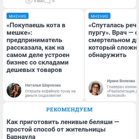
5 800
5
МНЕНИЕ
МНЕНИЕ
«Покупаешь кота в
«Спуталась речь
мешке»:
пургу». Врач — о
предприниматель
смертельном ди
рассказала, как на
который сложн
самом деле устроен
обнаружить
бизнес со складами
дешевых товаров
Ирина Волкова
Наталья Шорохова
Главврач клиник
Открыла кофейную точку на
«Реабилитация д
деньги соцразвития
Волковой»
РЕКОМЕНДУЕМ
Как приготовить ленивые беляши —
простой способ от жительницы
Барнаула