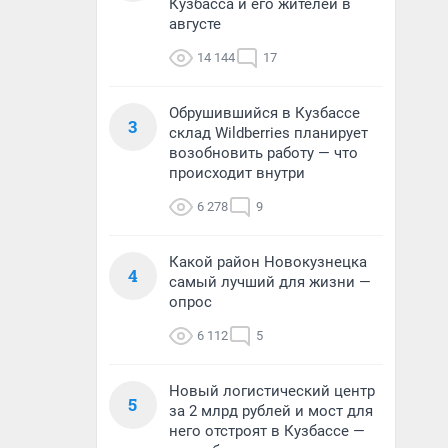
Кузбасса и его жителей в
августе
14 144
17
Обрушившийся в Кузбассе
3
склад Wildberries планирует
возобновить работу — что
происходит внутри
6 278
9
Какой район Новокузнецка
4
самый лучший для жизни —
опрос
6 112
5
Новый логистический центр
5
за 2 млрд рублей и мост для
него отстроят в Кузбассе —