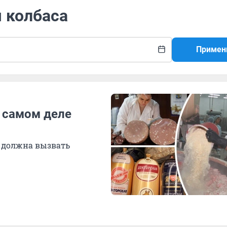
я колбаса
Примен
а самом деле
а должна вызвать