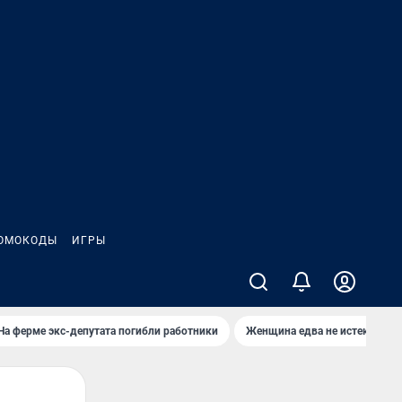
ОМОКОДЫ
ИГРЫ
На ферме экс-депутата погибли работники
Женщина едва не истекла кро