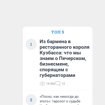
ТОП 5
Из бармена в
1
ресторанного короля
Кузбасса: что мы
знаем о Печерском,
бизнесмене,
спорящем с
губернаторами
14 362
12
«Плохо, как никогда до
2
этого»: таролог о судьбе