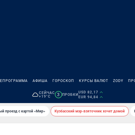
ЛЕПРОГРАММА
АФИША
ГОРОСКОП
КУРСЫ ВАЛЮТ
ZODY
ПР
USD 82,17
СЕЙЧАС
3
ПРОБКИ
+19°C
EUR 94,84
ый проезд с картой «Мир»
Кузбасский мэр-взяточник хочет домой