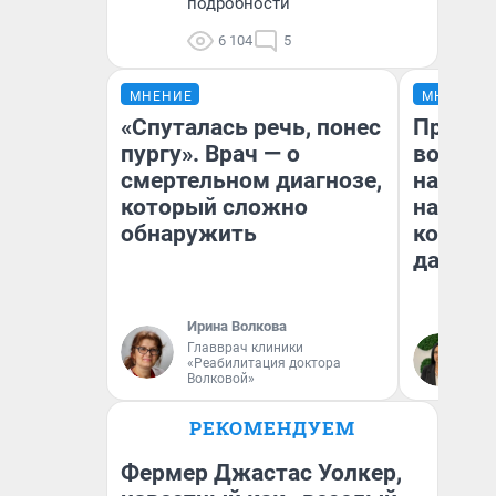
подробности
6 104
5
МНЕНИЕ
МНЕНИЕ
«Спуталась речь, понес
Продаш
пургу». Врач — о
возьмут
смертельном диагнозе,
нам го
который сложно
налого
обнаружить
коснет
даже р
Ирина Волкова
Главврач клиники
Ан
«Реабилитация доктора
Волковой»
РЕКОМЕНДУЕМ
Фермер Джастас Уолкер,