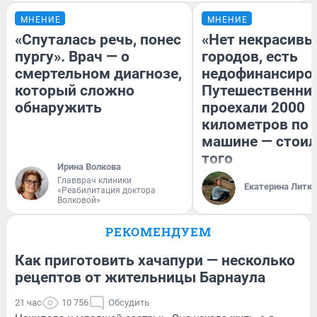
МНЕНИЕ
МНЕНИЕ
«Спуталась речь, понес
«Нет некрасивы
пургу». Врач — о
городов, есть
смертельном диагнозе,
недофинансиро
который сложно
Путешественни
обнаружить
проехали 2000
километров по 
машине — стоил
того
Ирина Волкова
Главврач клиники
Екатерина Литк
«Реабилитация доктора
Волковой»
РЕКОМЕНДУЕМ
Как приготовить хачапури — несколько
рецептов от жительницы Барнаула
21 час
10 756
Обсудить