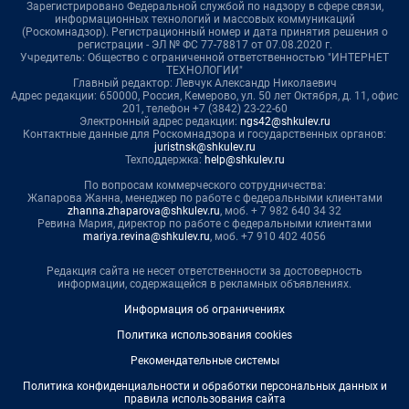
Зарегистрировано Федеральной службой по надзору в сфере связи,
информационных технологий и массовых коммуникаций
(Роскомнадзор). Регистрационный номер и дата принятия решения о
регистрации - ЭЛ № ФС 77-78817 от 07.08.2020 г.
Учредитель: Общество с ограниченной ответственностью "ИНТЕРНЕТ
ТЕХНОЛОГИИ"
Главный редактор: Левчук Александр Николаевич
Адрес редакции: 650000, Россия, Кемерово, ул. 50 лет Октября, д. 11, офис
201, телефон +7 (3842) 23-22-60
Электронный адрес редакции:
ngs42@shkulev.ru
Контактные данные для Роскомнадзора и государственных органов:
juristnsk@shkulev.ru
Техподдержка:
help@shkulev.ru
По вопросам коммерческого сотрудничества:
Жапарова Жанна, менеджер по работе с федеральными клиентами
zhanna.zhaparova@shkulev.ru
, моб. + 7 982 640 34 32
Ревина Мария, директор по работе с федеральными клиентами
mariya.revina@shkulev.ru
, моб. +7 910 402 4056
Редакция сайта не несет ответственности за достоверность
информации, содержащейся в рекламных объявлениях.
Информация об ограничениях
Политика использования cookies
Рекомендательные системы
Политика конфиденциальности и обработки персональных данных и
правила использования сайта