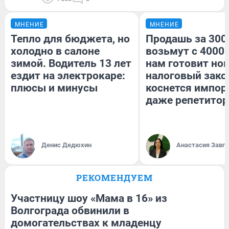
МНЕНИЕ
МНЕНИЕ
Тепло для бюджета, но
Продашь за 3000
холодно в салоне
возьмут с 4000.
зимой. Водитель 13 лет
нам готовит но
ездит на электрокаре:
налоговый зако
плюсы и минусы
коснется импор
даже репетитор
Денис Дедюхин
Анастасия Завг
РЕКОМЕНДУЕМ
Участницу шоу «Мама в 16» из
Волгограда обвинили в
домогательствах к младенцу