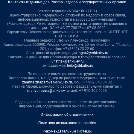
Контактные данные для Роскомнадзора и государственных органов
Сетевое издание «NGS42.RU» (18+)
Зарегистрировано Федеральной службой по надзору в сфере связи,
информационных технологий и массовых коммуникаций
(Роскомнадзор). Регистрационный номер и дата принятия решения о
регистрации - ЭЛ № ФС 77-78817 от 07.08.2020 г.
Учредитель: Общество с ограниченной ответственностью "ИНТЕРНЕТ
ТЕХНОЛОГИИ"
Главный редактор: Левчук Александр Николаевич
Адрес редакции: 650000, Россия, Кемерово, ул. 50 лет Октября, д. 11, офис
201, телефон +7 (3842) 23-22-60
Электронный адрес редакции:
ngs42@shkulev.ru
Контактные данные для Роскомнадзора и государственных органов:
juristnsk@shkulev.ru
Техподдержка:
help@shkulev.ru
По вопросам коммерческого сотрудничества:
Жапарова Жанна, менеджер по работе с федеральными клиентами
zhanna.zhaparova@shkulev.ru
, моб. + 7 982 640 34 32
Ревина Мария, директор по работе с федеральными клиентами
mariya.revina@shkulev.ru
, моб. +7 910 402 4056
Редакция сайта не несет ответственности за достоверность
информации, содержащейся в рекламных объявлениях.
Информация об ограничениях
Политика использования cookies
Рекомендательные системы