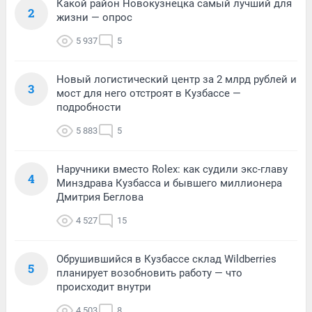
Какой район Новокузнецка самый лучший для
2
жизни — опрос
5 937
5
Новый логистический центр за 2 млрд рублей и
3
мост для него отстроят в Кузбассе —
подробности
5 883
5
Наручники вместо Rolex: как судили экс-главу
4
Минздрава Кузбасса и бывшего миллионера
Дмитрия Беглова
4 527
15
Обрушившийся в Кузбассе склад Wildberries
5
планирует возобновить работу — что
происходит внутри
4 503
8