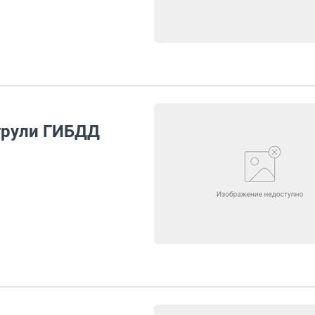
трули ГИБДД