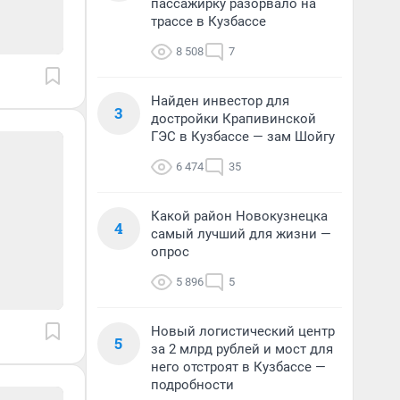
пассажирку разорвало на
трассе в Кузбассе
8 508
7
Найден инвестор для
3
достройки Крапивинской
ГЭС в Кузбассе — зам Шойгу
6 474
35
Какой район Новокузнецка
4
самый лучший для жизни —
опрос
5 896
5
Новый логистический центр
5
за 2 млрд рублей и мост для
него отстроят в Кузбассе —
подробности