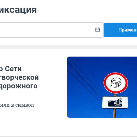
фиксация
Примен
р Сети
творческой
 дорожного
или в символ