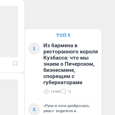
ТОП 5
Из бармена в
1
ресторанного короля
Кузбасса: что мы
знаем о Печерском,
бизнесмене,
спорящем с
губернаторами
14 086
12
«Руки и ноги разбросало,
2
ужас»: водителя и