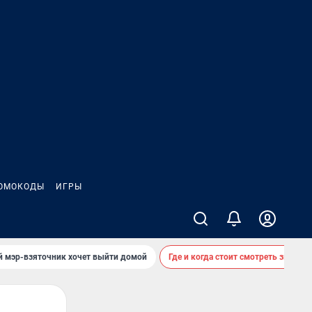
ОМОКОДЫ
ИГРЫ
й мэр-взяточник хочет выйти домой
Где и когда стоит смотреть звездоп