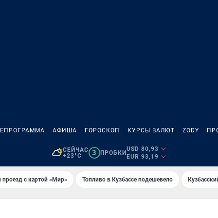
ЛЕПРОГРАММА
АФИША
ГОРОСКОП
КУРСЫ ВАЛЮТ
ZODY
ПР
USD 80,93
СЕЙЧАС
3
ПРОБКИ
+23°C
EUR 93,19
 проезд с картой «Мир»
Топливо в Кузбассе подешевело
Кузбасски