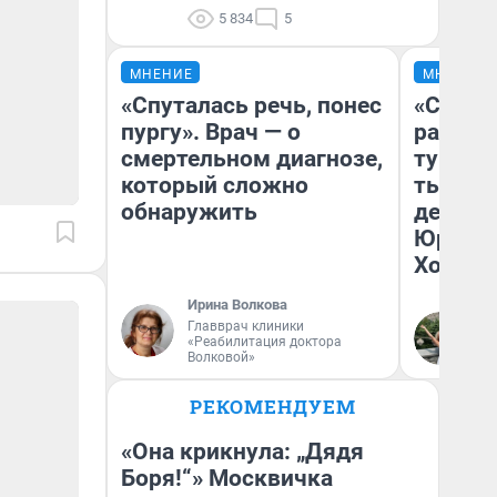
5 834
5
МНЕНИЕ
МНЕНИЕ
«Спуталась речь, понес
«Сливо
пургу». Врач — о
разоча
смертельном диагнозе,
турист
который сложно
тысяч,
обнаружить
день гу
Юрског
Хогвар
Ирина Волкова
Главврач клиники
Ян
«Реабилитация доктора
Волковой»
РЕКОМЕНДУЕМ
«Она крикнула: „Дядя
Боря!“» Москвичка