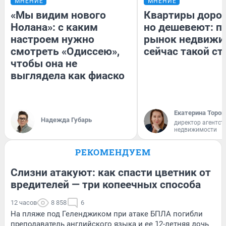
МНЕНИЕ
МНЕНИЕ
«Мы видим нового
Квартиры доро
Нолана»: с каким
но дешевеют: п
настроем нужно
рынок недвижи
смотреть «Одиссею»,
сейчас такой с
чтобы она не
выглядела как фиаско
Екатерина Тороп
Надежда Губарь
директор агентст
недвижимости
РЕКОМЕНДУЕМ
Слизни атакуют: как спасти цветник от
вредителей — три копеечных способа
12 часов
8 858
6
На пляже под Геленджиком при атаке БПЛА погибли
преподаватель английского языка и ее 12-летняя дочь