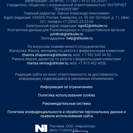
регистрации - ЭЛ № ФС 77-78817 от 07.08.2020 г.
Учредитель: Общество с ограниченной ответственностью "ИНТЕРНЕТ
ТЕХНОЛОГИИ"
Главный редактор: Левчук Александр Николаевич
Адрес редакции: 650000, Россия, Кемерово, ул. 50 лет Октября, д. 11, офис
201, телефон +7 (3842) 23-22-60
Электронный адрес редакции:
ngs42@shkulev.ru
Контактные данные для Роскомнадзора и государственных органов:
juristnsk@shkulev.ru
Техподдержка:
help@shkulev.ru
По вопросам коммерческого сотрудничества:
Жапарова Жанна, менеджер по работе с федеральными клиентами
zhanna.zhaparova@shkulev.ru
, моб. + 7 982 640 34 32
Ревина Мария, директор по работе с федеральными клиентами
mariya.revina@shkulev.ru
, моб. +7 910 402 4056
Редакция сайта не несет ответственности за достоверность
информации, содержащейся в рекламных объявлениях.
Информация об ограничениях
Политика использования cookies
Рекомендательные системы
Политика конфиденциальности и обработки персональных данных и
правила использования сайта