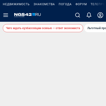
НЕДВИЖИМОСТЬ
ЗНАКОМСТВА
ПОГОДА
ФОРУМ
ТЕЛЕПРО
Чего ждать кузбассовцам осенью — ответ экономиста
Льготный про