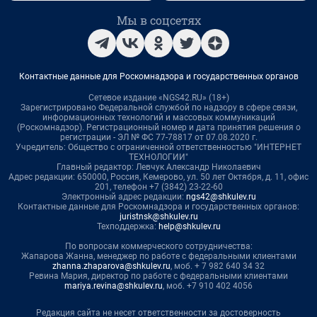
Мы в соцсетях
Контактные данные для Роскомнадзора и государственных органов
Сетевое издание «NGS42.RU» (18+)
Зарегистрировано Федеральной службой по надзору в сфере связи,
информационных технологий и массовых коммуникаций
(Роскомнадзор). Регистрационный номер и дата принятия решения о
регистрации - ЭЛ № ФС 77-78817 от 07.08.2020 г.
Учредитель: Общество с ограниченной ответственностью "ИНТЕРНЕТ
ТЕХНОЛОГИИ"
Главный редактор: Левчук Александр Николаевич
Адрес редакции: 650000, Россия, Кемерово, ул. 50 лет Октября, д. 11, офис
201, телефон +7 (3842) 23-22-60
Электронный адрес редакции:
ngs42@shkulev.ru
Контактные данные для Роскомнадзора и государственных органов:
juristnsk@shkulev.ru
Техподдержка:
help@shkulev.ru
По вопросам коммерческого сотрудничества:
Жапарова Жанна, менеджер по работе с федеральными клиентами
zhanna.zhaparova@shkulev.ru
, моб. + 7 982 640 34 32
Ревина Мария, директор по работе с федеральными клиентами
mariya.revina@shkulev.ru
, моб. +7 910 402 4056
Редакция сайта не несет ответственности за достоверность