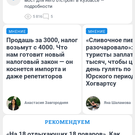
мост для него отстроят в Кузбассе —
подробности
5 816
5
МНЕНИЕ
МНЕНИЕ
Продашь за 3000, налог
«Сливочное пив
возьмут с 4000. Что
разочаровало»:
нам готовит новый
туристы заплат
налоговый закон — он
тысяч, чтобы ц
коснется импорта и
день гулять по 
даже репетиторов
Юрского период
Хогвартсу
Анастасия Завгородняя
Яна Шаламова
РЕКОМЕНДУЕМ
«На 18 отдыхающих 18 поваров». Как