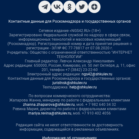
Контактные данные для Роскомнадзора и государственных органов
Сетевое издание «NGS42.RU» (18+)
Зарегистрировано Федеральной службой по надзору в сфере связи,
информационных технологий и массовых коммуникаций
(Роскомнадзор). Регистрационный номер и дата принятия решения о
регистрации - ЭЛ № ФС 77-78817 от 07.08.2020 г.
Учредитель: Общество с ограниченной ответственностью "ИНТЕРНЕТ
ТЕХНОЛОГИИ"
Главный редактор: Левчук Александр Николаевич
Адрес редакции: 650000, Россия, Кемерово, ул. 50 лет Октября, д. 11, офис
201, телефон +7 (3842) 23-22-60
Электронный адрес редакции:
ngs42@shkulev.ru
Контактные данные для Роскомнадзора и государственных органов:
juristnsk@shkulev.ru
Техподдержка:
help@shkulev.ru
По вопросам коммерческого сотрудничества:
Жапарова Жанна, менеджер по работе с федеральными клиентами
zhanna.zhaparova@shkulev.ru
, моб. + 7 982 640 34 32
Ревина Мария, директор по работе с федеральными клиентами
mariya.revina@shkulev.ru
, моб. +7 910 402 4056
Редакция сайта не несет ответственности за достоверность
информации, содержащейся в рекламных объявлениях.
Информация об ограничениях