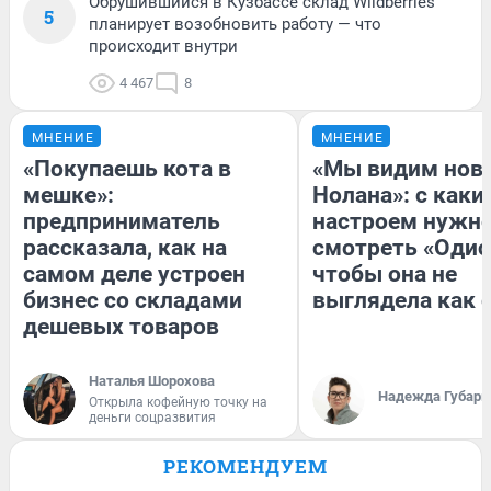
Обрушившийся в Кузбассе склад Wildberries
5
планирует возобновить работу — что
происходит внутри
4 467
8
МНЕНИЕ
МНЕНИЕ
«Покупаешь кота в
«Мы видим нов
мешке»:
Нолана»: с каки
предприниматель
настроем нужн
рассказала, как на
смотреть «Одис
самом деле устроен
чтобы она не
бизнес со складами
выглядела как 
дешевых товаров
Наталья Шорохова
Надежда Губарь
Открыла кофейную точку на
деньги соцразвития
РЕКОМЕНДУЕМ