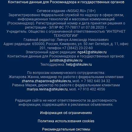
Контактные данные для Роскомнадзора и государственных органов
Сетевое издание «NGS42.RU» (18+)
Зарегистрировано Федеральной службой по надзору в сфере связи,
информационных технологий и массовых коммуникаций
(Роскомнадзор). Регистрационный номер и дата принятия решения о
регистрации - ЭЛ № ФС 77-78817 от 07.08.2020 г.
Учредитель: Общество с ограниченной ответственностью "ИНТЕРНЕТ
ТЕХНОЛОГИИ"
Главный редактор: Левчук Александр Николаевич
Адрес редакции: 650000, Россия, Кемерово, ул. 50 лет Октября, д. 11, офис
201, телефон +7 (3842) 23-22-60
Электронный адрес редакции:
ngs42@shkulev.ru
Контактные данные для Роскомнадзора и государственных органов:
juristnsk@shkulev.ru
Техподдержка:
help@shkulev.ru
По вопросам коммерческого сотрудничества:
Жапарова Жанна, менеджер по работе с федеральными клиентами
zhanna.zhaparova@shkulev.ru
, моб. + 7 982 640 34 32
Ревина Мария, директор по работе с федеральными клиентами
mariya.revina@shkulev.ru
, моб. +7 910 402 4056
Редакция сайта не несет ответственности за достоверность
информации, содержащейся в рекламных объявлениях.
Информация об ограничениях
Политика использования cookies
Рекомендательные системы