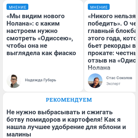
МНЕНИЕ
МНЕНИЕ
«Мы видим нового
«Никого нельзя
Нолана»: с каким
победить». О ч
настроем нужно
главный блокба
смотреть «Одиссею»,
этого года, кот
чтобы она не
бьет рекорды в
выглядела как фиаско
прокате: честн
отзыв на «Одис
Нолана
Стас Соколов
Надежда Губарь
Эксперт
РЕКОМЕНДУЕМ
Не нужно выбрасывать и сжигать
ботву помидоров и картофеля! Как я
нашла лучшее удобрение для яблони и
малины