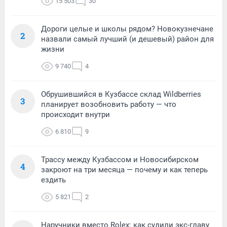
15 503
30
Дороги целые и школы рядом? Новокузнечане
2
назвали самый лучший (и дешевый) район для
жизни
9 740
4
Обрушившийся в Кузбассе склад Wildberries
3
планирует возобновить работу — что
происходит внутри
6 810
9
Трассу между Кузбассом и Новосибирском
4
закроют на три месяца — почему и как теперь
ездить
5 821
2
Наручники вместо Rolex: как судили экс-главу