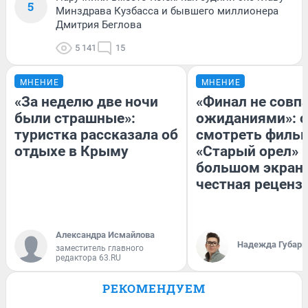
5
Минздрава Кузбасса и бывшего миллионера
Дмитрия Беглова
5 141
15
МНЕНИЕ
МНЕНИЕ
«За неделю две ночи
«Финал не совпа
были страшные»:
ожиданиями»: с
туристка рассказала об
смотреть филь
отдыхе в Крыму
«Старый орел» 
большом экран
честная реценз
Александра Исмайлова
Надежда Губарь
заместитель главного
редактора 63.RU
РЕКОМЕНДУЕМ