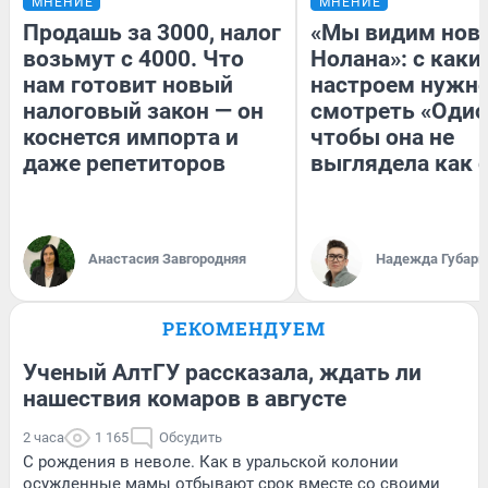
МНЕНИЕ
МНЕНИЕ
Продашь за 3000, налог
«Мы видим нов
возьмут с 4000. Что
Нолана»: с каки
нам готовит новый
настроем нужн
налоговый закон — он
смотреть «Одис
коснется импорта и
чтобы она не
даже репетиторов
выглядела как 
Анастасия Завгородняя
Надежда Губарь
РЕКОМЕНДУЕМ
Ученый АлтГУ рассказала, ждать ли
нашествия комаров в августе
2 часа
1 165
Обсудить
С рождения в неволе. Как в уральской колонии
осужденные мамы отбывают срок вместе со своими