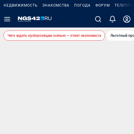
НЕДВИЖИМОСТЬ
ЗНАКОМСТВА
ПОГОДА
ФОРУМ
ТЕЛЕПРО
Чего ждать кузбассовцам осенью — ответ экономиста
Льготный про