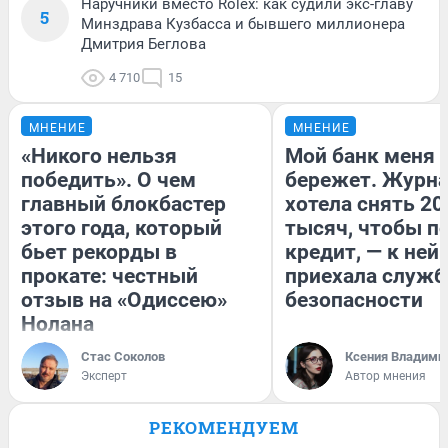
Наручники вместо Rolex: как судили экс-главу
5
Минздрава Кузбасса и бывшего миллионера
Дмитрия Беглова
4 710
15
МНЕНИЕ
МНЕНИЕ
«Никого нельзя
Мой банк меня
победить». О чем
бережет. Журн
главный блокбастер
хотела снять 20
этого года, который
тысяч, чтобы п
бьет рекорды в
кредит, — к ней
прокате: честный
приехала служб
отзыв на «Одиссею»
безопасности
Нолана
Стас Соколов
Ксения Владими
Эксперт
Автор мнения
РЕКОМЕНДУЕМ