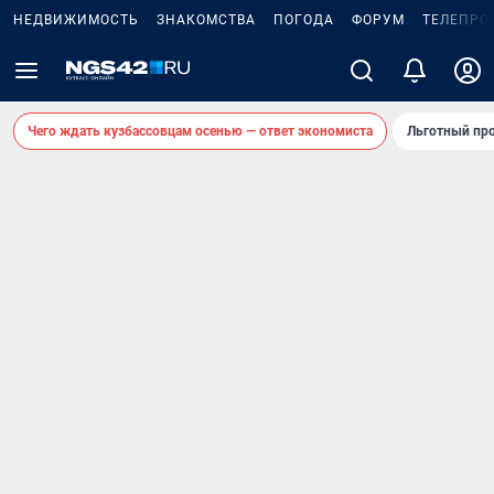
НЕДВИЖИМОСТЬ
ЗНАКОМСТВА
ПОГОДА
ФОРУМ
ТЕЛЕПРО
Чего ждать кузбассовцам осенью — ответ экономиста
Льготный про