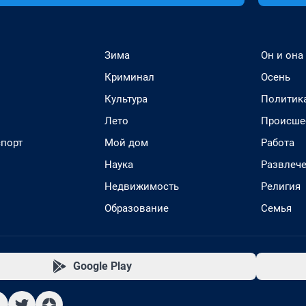
Зима
Он и она
Криминал
Осень
Культура
Политик
Лето
Происше
спорт
Мой дом
Работа
Наука
Развлеч
Недвижимость
Религия
Образование
Семья
Google Play