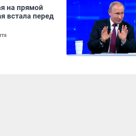
ая на прямой
я встала перед
нта