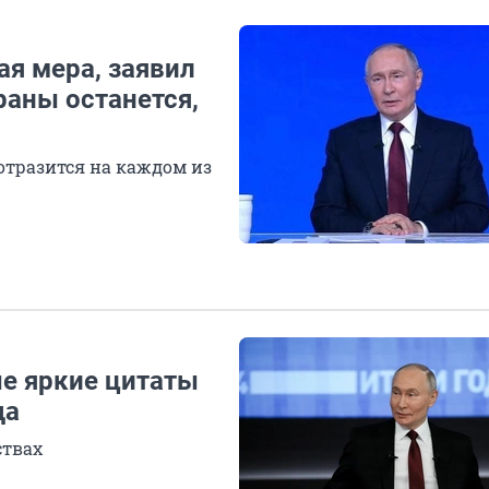
я мера, заявил
раны останется,
отразится на каждом из
ые яркие цитаты
да
ствах