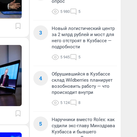
опрос
5 980
5
Новый логистический центр
3
за 2 млрд рублей и мост для
него отстроят в Кузбассе —
подробности
5 945
5
Обрушившийся в Кузбассе
4
склад Wildberries планирует
возобновить работу — что
происходит внутри
5 124
8
Наручники вместо Rolex: как
5
судили экс-главу Минздрава
Кузбасса и бывшего