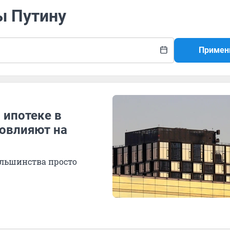
ы Путину
Примен
 ипотеке в
повлияют на
ольшинства просто