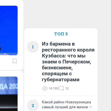
ТОП 5
Из бармена в
1
ресторанного короля
Кузбасса: что мы
знаем о Печерском,
бизнесмене,
спорящем с
губернаторами
14 193
12
Какой район Новокузнецка
2
самый лучший для жизни —