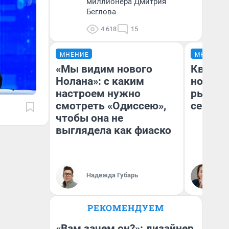
миллионера Дмитрия
Беглова
4 618
15
МНЕНИЕ
МНЕНИЕ
«Мы видим нового
Кварти
Нолана»: с каким
но деш
настроем нужно
рынок 
смотреть «Одиссею»,
сейчас
чтобы она не
выглядела как фиаско
Ек
Надежда Губарь
ди
не
РЕКОМЕНДУЕМ
«Вам зачем он?»: дизайнер