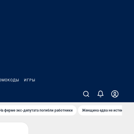
ОМОКОДЫ
ИГРЫ
На ферме экс-депутата погибли работники
Женщина едва не истекла кро