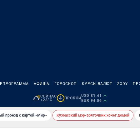
ЛЕПРОГРАММА
АФИША
ГОРОСКОП
КУРСЫ ВАЛЮТ
ZODY
ПР
USD 81,41
СЕЙЧАС
4
ПРОБКИ
+23°C
EUR 94,06
ый проезд с картой «Мир»
Кузбасский мэр-взяточник хочет домой