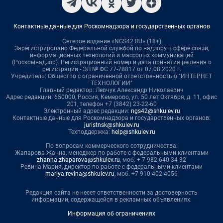
Контактные данные для Роскомнадзора и государственных органов
Сетевое издание «NGS42.RU» (18+)
Зарегистрировано Федеральной службой по надзору в сфере связи,
информационных технологий и массовых коммуникаций
(Роскомнадзор). Регистрационный номер и дата принятия решения о
регистрации - ЭЛ № ФС 77-78817 от 07.08.2020 г.
Учредитель: Общество с ограниченной ответственностью "ИНТЕРНЕТ
ТЕХНОЛОГИИ"
Главный редактор: Левчук Александр Николаевич
Адрес редакции: 650000, Россия, Кемерово, ул. 50 лет Октября, д. 11, офис
201, телефон +7 (3842) 23-22-60
Электронный адрес редакции:
ngs42@shkulev.ru
Контактные данные для Роскомнадзора и государственных органов:
juristnsk@shkulev.ru
Техподдержка:
help@shkulev.ru
По вопросам коммерческого сотрудничества:
Жапарова Жанна, менеджер по работе с федеральными клиентами
zhanna.zhaparova@shkulev.ru
, моб. + 7 982 640 34 32
Ревина Мария, директор по работе с федеральными клиентами
mariya.revina@shkulev.ru
, моб. +7 910 402 4056
Редакция сайта не несет ответственности за достоверность
информации, содержащейся в рекламных объявлениях.
Информация об ограничениях