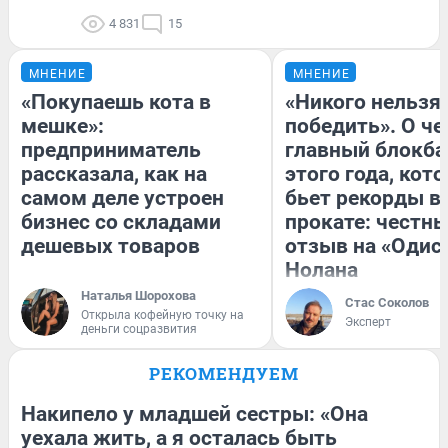
4 831
15
МНЕНИЕ
МНЕНИЕ
«Покупаешь кота в
«Никого нельзя
мешке»:
победить». О ч
предприниматель
главный блокба
рассказала, как на
этого года, кот
самом деле устроен
бьет рекорды в
бизнес со складами
прокате: честн
дешевых товаров
отзыв на «Одис
Нолана
Наталья Шорохова
Стас Соколов
Открыла кофейную точку на
Эксперт
деньги соцразвития
РЕКОМЕНДУЕМ
Накипело у младшей сестры: «Она
уехала жить, а я осталась быть