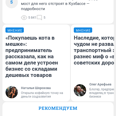
5
мост для него отстроят в Кузбассе —
подробности
5 841
5
МНЕНИЕ
МНЕНИЕ
«Покупаешь кота в
Наследие, кото
мешке»:
чудом не разва
предприниматель
транспортный э
рассказала, как на
разнес миф о «
самом деле устроен
советских доро
бизнес со складами
дешевых товаров
Олег Арефьев
Наталья Шорохова
Блогер, предприн
Открыла кофейную точку на
владелец в тран
деньги соцразвития
бизнесе
РЕКОМЕНДУЕМ