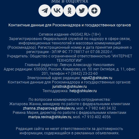
Мы в соцсетях
Контактные данные для Роскомнадзора и государственных органов
Сетевое издание «NGS42.RU» (18+)
Зарегистрировано Федеральной службой по надзору в сфере связи,
информационных технологий и массовых коммуникаций
(Роскомнадзор). Регистрационный номер и дата принятия решения о
регистрации - ЭЛ № ФС 77-78817 от 07.08.2020 г.
Учредитель: Общество с ограниченной ответственностью "ИНТЕРНЕТ
ТЕХНОЛОГИИ"
Главный редактор: Левчук Александр Николаевич
Адрес редакции: 650000, Россия, Кемерово, ул. 50 лет Октября, д. 11, офис
201, телефон +7 (3842) 23-22-60
Электронный адрес редакции:
ngs42@shkulev.ru
Контактные данные для Роскомнадзора и государственных органов:
juristnsk@shkulev.ru
Техподдержка:
help@shkulev.ru
По вопросам коммерческого сотрудничества:
Жапарова Жанна, менеджер по работе с федеральными клиентами
zhanna.zhaparova@shkulev.ru
, моб. + 7 982 640 34 32
Ревина Мария, директор по работе с федеральными клиентами
mariya.revina@shkulev.ru
, моб. +7 910 402 4056
Редакция сайта не несет ответственности за достоверность
информации, содержащейся в рекламных объявлениях.