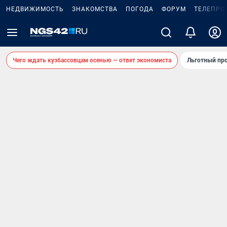
НЕДВИЖИМОСТЬ
ЗНАКОМСТВА
ПОГОДА
ФОРУМ
ТЕЛЕПРО
Чего ждать кузбассовцам осенью — ответ экономиста
Льготный про