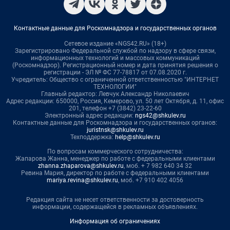
Контактные данные для Роскомнадзора и государственных органов
Сетевое издание «NGS42.RU» (18+)
Зарегистрировано Федеральной службой по надзору в сфере связи,
информационных технологий и массовых коммуникаций
(Роскомнадзор). Регистрационный номер и дата принятия решения о
регистрации - ЭЛ № ФС 77-78817 от 07.08.2020 г.
Учредитель: Общество с ограниченной ответственностью "ИНТЕРНЕТ
ТЕХНОЛОГИИ"
Главный редактор: Левчук Александр Николаевич
Адрес редакции: 650000, Россия, Кемерово, ул. 50 лет Октября, д. 11, офис
201, телефон +7 (3842) 23-22-60
Электронный адрес редакции:
ngs42@shkulev.ru
Контактные данные для Роскомнадзора и государственных органов:
juristnsk@shkulev.ru
Техподдержка:
help@shkulev.ru
По вопросам коммерческого сотрудничества:
Жапарова Жанна, менеджер по работе с федеральными клиентами
zhanna.zhaparova@shkulev.ru
, моб. + 7 982 640 34 32
Ревина Мария, директор по работе с федеральными клиентами
mariya.revina@shkulev.ru
, моб. +7 910 402 4056
Редакция сайта не несет ответственности за достоверность
информации, содержащейся в рекламных объявлениях.
Информация об ограничениях