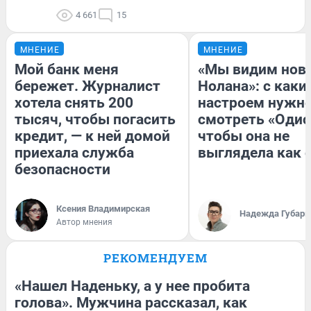
4 661
15
МНЕНИЕ
МНЕНИЕ
Мой банк меня
«Мы видим нов
бережет. Журналист
Нолана»: с каки
хотела снять 200
настроем нужн
тысяч, чтобы погасить
смотреть «Одис
кредит, — к ней домой
чтобы она не
приехала служба
выглядела как 
безопасности
Ксения Владимирская
Надежда Губарь
Автор мнения
РЕКОМЕНДУЕМ
«Нашел Наденьку, а у нее пробита
голова». Мужчина рассказал, как