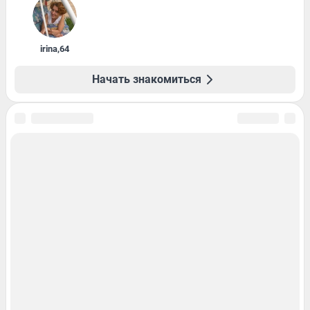
irina
,
64
Начать знакомиться