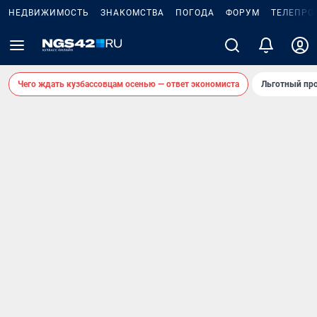
НЕДВИЖИМОСТЬ
ЗНАКОМСТВА
ПОГОДА
ФОРУМ
ТЕЛЕПРО
Чего ждать кузбассовцам осенью — ответ экономиста
Льготный про