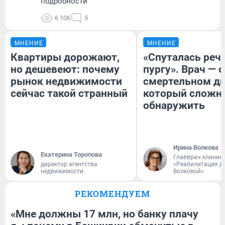
подробности
6 106
5
МНЕНИЕ
МНЕНИЕ
Квартиры дорожают,
«Спуталась речь
но дешевеют: почему
пургу». Врач — о
рынок недвижимости
смертельном ди
сейчас такой странный
который сложн
обнаружить
Ирина Волкова
Екатерина Торопова
Главврач клиник
директор агентства
«Реабилитация д
недвижимости
Волковой»
РЕКОМЕНДУЕМ
«Мне должны 17 млн, но банку плачу