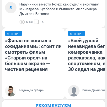
Наручники вместо Rolex: как судили экс-главу
5
Минздрава Кузбасса и бывшего миллионера
Дмитрия Беглова
5 141
15
МНЕНИЕ
МНЕНИЕ
«Финал не совпал с
«Всей душой
ожиданиями»: стоит ли
ненавидела бег»
смотреть фильм
кемеровчанка
«Старый орел» на
рассказала, как
большом экране —
спортсменом, е
честная рецензия
30 сидел на див
Надежда Губарь
Елена Денисова
РЕКОМЕНДУЕМ