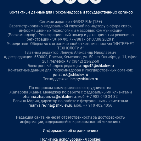
Контактные данные для Роскомнадзора и государственных органов
Сетевое издание «NGS42.RU» (18+)
Зарегистрировано Федеральной службой по надзору в сфере связи,
информационных технологий и массовых коммуникаций
(Роскомнадзор). Регистрационный номер и дата принятия решения о
регистрации - ЭЛ № ФС 77-78817 от 07.08.2020 г.
Учредитель: Общество с ограниченной ответственностью "ИНТЕРНЕТ
ТЕХНОЛОГИИ"
Главный редактор: Левчук Александр Николаевич
Адрес редакции: 650000, Россия, Кемерово, ул. 50 лет Октября, д. 11, офис
201, телефон +7 (3842) 23-22-60
Электронный адрес редакции:
ngs42@shkulev.ru
Контактные данные для Роскомнадзора и государственных органов:
juristnsk@shkulev.ru
Техподдержка:
help@shkulev.ru
По вопросам коммерческого сотрудничества:
Жапарова Жанна, менеджер по работе с федеральными клиентами
zhanna.zhaparova@shkulev.ru
, моб. + 7 982 640 34 32
Ревина Мария, директор по работе с федеральными клиентами
mariya.revina@shkulev.ru
, моб. +7 910 402 4056
Редакция сайта не несет ответственности за достоверность
информации, содержащейся в рекламных объявлениях.
Информация об ограничениях
Политика использования cookies