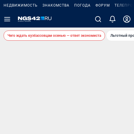
НЕДВИЖИМОСТЬ
ЗНАКОМСТВА
ПОГОДА
ФОРУМ
ТЕЛЕПРО
Чего ждать кузбассовцам осенью — ответ экономиста
Льготный про