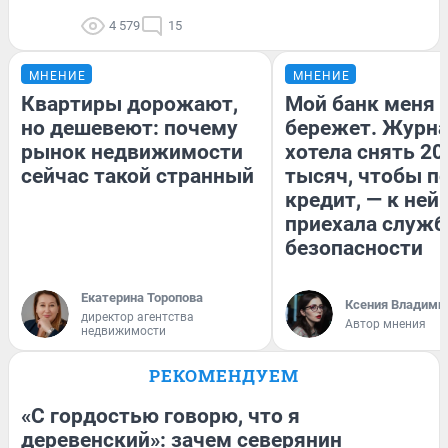
4 579
15
МНЕНИЕ
МНЕНИЕ
Квартиры дорожают,
Мой банк меня
но дешевеют: почему
бережет. Журн
рынок недвижимости
хотела снять 20
сейчас такой странный
тысяч, чтобы п
кредит, — к ней
приехала служб
безопасности
Екатерина Торопова
Ксения Владими
директор агентства
Автор мнения
недвижимости
РЕКОМЕНДУЕМ
«С гордостью говорю, что я
деревенский»: зачем северянин