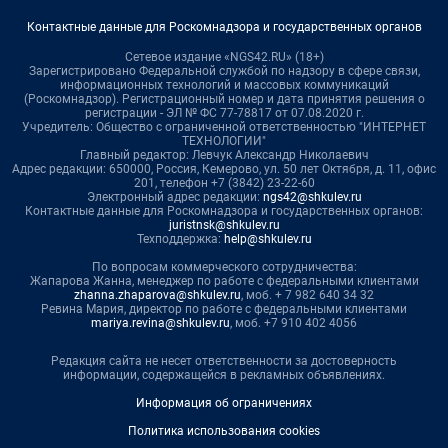
Контактные данные для Роскомнадзора и государственных органов
Сетевое издание «NGS42.RU» (18+)
Зарегистрировано Федеральной службой по надзору в сфере связи,
информационных технологий и массовых коммуникаций
(Роскомнадзор). Регистрационный номер и дата принятия решения о
регистрации - ЭЛ № ФС 77-78817 от 07.08.2020 г.
Учредитель: Общество с ограниченной ответственностью "ИНТЕРНЕТ
ТЕХНОЛОГИИ"
Главный редактор: Левчук Александр Николаевич
Адрес редакции: 650000, Россия, Кемерово, ул. 50 лет Октября, д. 11, офис
201, телефон +7 (3842) 23-22-60
Электронный адрес редакции:
ngs42@shkulev.ru
Контактные данные для Роскомнадзора и государственных органов:
juristnsk@shkulev.ru
Техподдержка:
help@shkulev.ru
По вопросам коммерческого сотрудничества:
Жапарова Жанна, менеджер по работе с федеральными клиентами
zhanna.zhaparova@shkulev.ru
, моб. + 7 982 640 34 32
Ревина Мария, директор по работе с федеральными клиентами
mariya.revina@shkulev.ru
, моб. +7 910 402 4056
Редакция сайта не несет ответственности за достоверность
информации, содержащейся в рекламных объявлениях.
Информация об ограничениях
Политика использования cookies