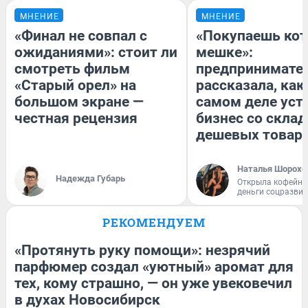
МНЕНИЕ
МНЕНИЕ
«Финал не совпал с
«Покупаешь кот
ожиданиями»: стоит ли
мешке»:
смотреть фильм
предпринимате
«Старый орел» на
рассказала, как
большом экране —
самом деле уст
честная рецензия
бизнес со скла
дешевых товар
Наталья Шорохо
Надежда Губарь
Открыла кофейну
деньги соцразви
РЕКОМЕНДУЕМ
«Протянуть руку помощи»: незрячий
парфюмер создал «уютный» аромат для
тех, кому страшно, — он уже увековечил
в духах Новосибирск