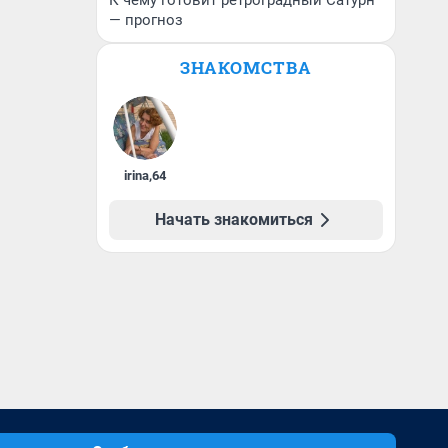
К чему готовит ретроградный Сатурн
— прогноз
ЗНАКОМСТВА
irina
,
64
Начать знакомиться