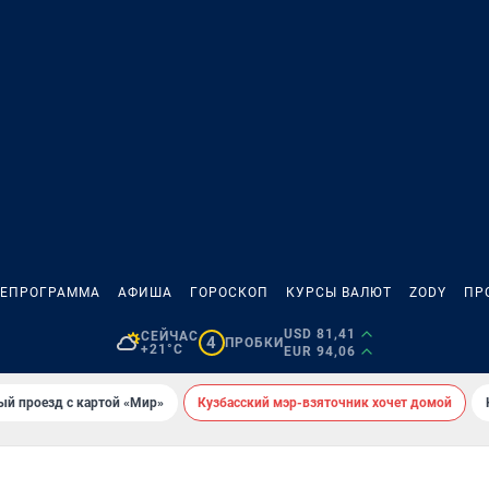
ЛЕПРОГРАММА
АФИША
ГОРОСКОП
КУРСЫ ВАЛЮТ
ZODY
ПР
USD 81,41
СЕЙЧАС
4
ПРОБКИ
+21°C
EUR 94,06
ый проезд с картой «Мир»
Кузбасский мэр-взяточник хочет домой