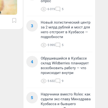
опрос
6 019
5
Новый логистический центр
3
за 2 млрд рублей и мост для
него отстроят в Кузбассе —
подробности
5 995
5
Обрушившийся в Кузбассе
4
склад Wildberries планирует
возобновить работу — что
происходит внутри
5 632
9
Наручники вместо Rolex: как
5
судили экс-главу Минздрава
Кузбасса и бывшего