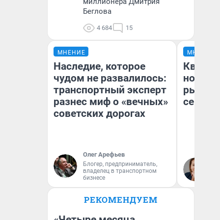
миллионера Дмитрия
Беглова
4 684
15
МНЕНИЕ
МНЕНИЕ
Наследие, которое
Кварти
чудом не развалилось:
но деш
транспортный эксперт
рынок 
разнес миф о «вечных»
сейчас
советских дорогах
Олег Арефьев
Ек
Блогер, предприниматель,
владелец в транспортном
ди
бизнесе
не
РЕКОМЕНДУЕМ
«Четыре месяца