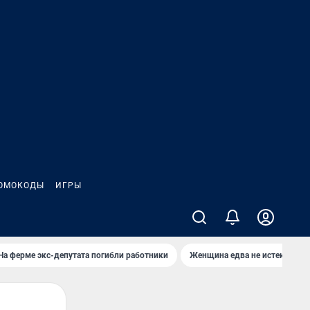
ОМОКОДЫ
ИГРЫ
На ферме экс-депутата погибли работники
Женщина едва не истекла кро