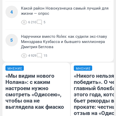
Какой район Новокузнецка самый лучший для
4
жизни — опрос
6 210
5
Наручники вместо Rolex: как судили экс-главу
5
Минздрава Кузбасса и бывшего миллионера
Дмитрия Беглова
4 929
15
МНЕНИЕ
МНЕНИЕ
«Мы видим нового
«Никого нельзя
Нолана»: с каким
победить». О ч
настроем нужно
главный блокба
смотреть «Одиссею»,
этого года, кот
чтобы она не
бьет рекорды в
выглядела как фиаско
прокате: честн
отзыв на «Одис