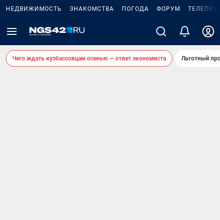
НЕДВИЖИМОСТЬ
ЗНАКОМСТВА
ПОГОДА
ФОРУМ
ТЕЛЕПРО
Чего ждать кузбассовцам осенью — ответ экономиста
Льготный про