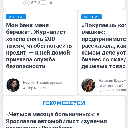
5 712
10
МНЕНИЕ
МНЕНИЕ
Мой банк меня
«Покупаешь кот
бережет. Журналист
мешке»:
хотела снять 200
предпринимате
тысяч, чтобы погасить
рассказала, как
кредит, — к ней домой
самом деле уст
приехала служба
бизнес со скла
безопасности
дешевых товар
Наталья Шорохо
Ксения Владимирская
Открыла кофейну
Автор мнения
деньги соцразви
РЕКОМЕНДУЕМ
«Четыре месяца больничных»: в
Ярославле автомобилист изувечил
пассажира «Яавтобуса»