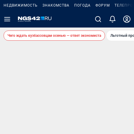
НЕДВИЖИМОСТЬ
ЗНАКОМСТВА
ПОГОДА
ФОРУМ
ТЕЛЕПРО
Чего ждать кузбассовцам осенью — ответ экономиста
Льготный про