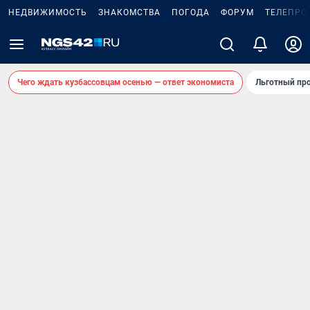
НЕДВИЖИМОСТЬ
ЗНАКОМСТВА
ПОГОДА
ФОРУМ
ТЕЛЕПРО
Чего ждать кузбассовцам осенью — ответ экономиста
Льготный про