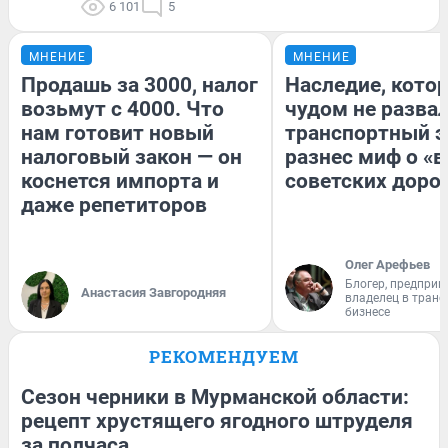
6 101
5
МНЕНИЕ
МНЕНИЕ
Продашь за 3000, налог
Наследие, кото
возьмут с 4000. Что
чудом не разва
нам готовит новый
транспортный э
налоговый закон — он
разнес миф о «
коснется импорта и
советских доро
даже репетиторов
Олег Арефьев
Блогер, предприн
Анастасия Завгородняя
владелец в тран
бизнесе
РЕКОМЕНДУЕМ
Сезон черники в Мурманской области:
рецепт хрустящего ягодного штруделя
за полчаса