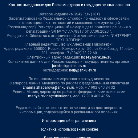
Контактные данные для Роскомнадзора и государственных органов
Сетевое издание «NGS42.RU» (18+)
Зарегистрировано Федеральной службой по надзору в сфере связи,
информационных технологий и массовых коммуникаций
(Роскомнадзор). Регистрационный номер и дата принятия решения о
регистрации - ЭЛ № ФС 77-78817 от 07.08.2020 г.
Учредитель: Общество с ограниченной ответственностью "ИНТЕРНЕТ
ТЕХНОЛОГИИ"
Главный редактор: Левчук Александр Николаевич
Адрес редакции: 650000, Россия, Кемерово, ул. 50 лет Октября, д. 11, офис
201, телефон +7 (3842) 23-22-60
Электронный адрес редакции:
ngs42@shkulev.ru
Контактные данные для Роскомнадзора и государственных органов:
juristnsk@shkulev.ru
Техподдержка:
help@shkulev.ru
По вопросам коммерческого сотрудничества:
Жапарова Жанна, менеджер по работе с федеральными клиентами
zhanna.zhaparova@shkulev.ru
, моб. + 7 982 640 34 32
Ревина Мария, директор по работе с федеральными клиентами
mariya.revina@shkulev.ru
, моб. +7 910 402 4056
Редакция сайта не несет ответственности за достоверность
информации, содержащейся в рекламных объявлениях.
Информация об ограничениях
Политика использования cookies
Рекомендательные системы