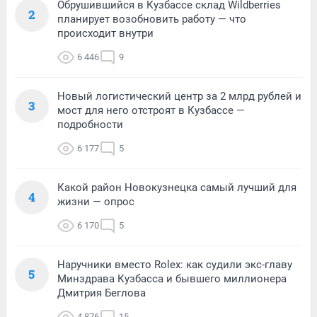
Обрушившийся в Кузбассе склад Wildberries
2
планирует возобновить работу — что
происходит внутри
6 446
9
Новый логистический центр за 2 млрд рублей и
3
мост для него отстроят в Кузбассе —
подробности
6 177
5
Какой район Новокузнецка самый лучший для
4
жизни — опрос
6 170
5
Наручники вместо Rolex: как судили экс-главу
5
Минздрава Кузбасса и бывшего миллионера
Дмитрия Беглова
4 876
15