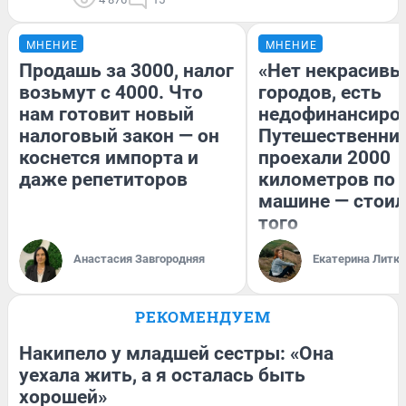
МНЕНИЕ
МНЕНИЕ
Продашь за 3000, налог
«Нет некрасивы
возьмут с 4000. Что
городов, есть
нам готовит новый
недофинансиро
налоговый закон — он
Путешественни
коснется импорта и
проехали 2000
даже репетиторов
километров по 
машине — стоил
того
Анастасия Завгородняя
Екатерина Литк
РЕКОМЕНДУЕМ
Накипело у младшей сестры: «Она
уехала жить, а я осталась быть
хорошей»