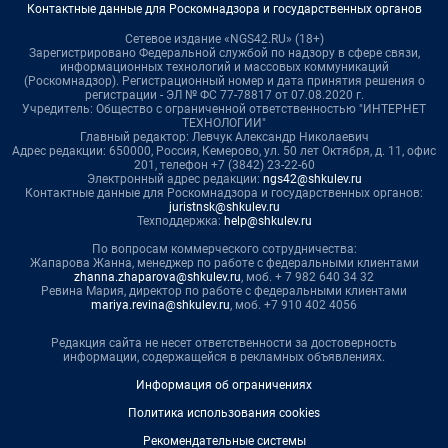
Контактные данные для Роскомнадзора и государственных органов
Сетевое издание «NGS42.RU» (18+)
Зарегистрировано Федеральной службой по надзору в сфере связи,
информационных технологий и массовых коммуникаций
(Роскомнадзор). Регистрационный номер и дата принятия решения о
регистрации - ЭЛ № ФС 77-78817 от 07.08.2020 г.
Учредитель: Общество с ограниченной ответственностью "ИНТЕРНЕТ
ТЕХНОЛОГИИ"
Главный редактор: Левчук Александр Николаевич
Адрес редакции: 650000, Россия, Кемерово, ул. 50 лет Октября, д. 11, офис
201, телефон +7 (3842) 23-22-60
Электронный адрес редакции:
ngs42@shkulev.ru
Контактные данные для Роскомнадзора и государственных органов:
juristnsk@shkulev.ru
Техподдержка:
help@shkulev.ru
По вопросам коммерческого сотрудничества:
Жапарова Жанна, менеджер по работе с федеральными клиентами
zhanna.zhaparova@shkulev.ru
, моб. + 7 982 640 34 32
Ревина Мария, директор по работе с федеральными клиентами
mariya.revina@shkulev.ru
, моб. +7 910 402 4056
Редакция сайта не несет ответственности за достоверность
информации, содержащейся в рекламных объявлениях.
Информация об ограничениях
Политика использования cookies
Рекомендательные системы