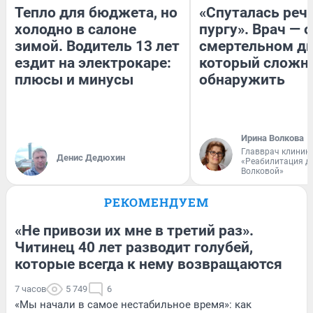
Тепло для бюджета, но
«Спуталась речь
холодно в салоне
пургу». Врач — о
зимой. Водитель 13 лет
смертельном ди
ездит на электрокаре:
который сложн
плюсы и минусы
обнаружить
Ирина Волкова
Главврач клиник
Денис Дедюхин
«Реабилитация д
Волковой»
РЕКОМЕНДУЕМ
«Не привози их мне в третий раз».
Читинец 40 лет разводит голубей,
которые всегда к нему возвращаются
7 часов
5 749
6
«Мы начали в самое нестабильное время»: как