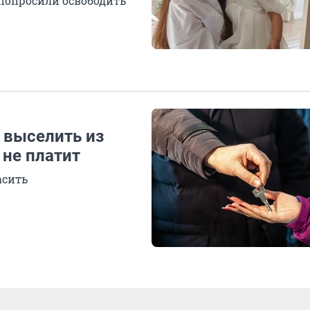
 попросили освободить
 выселить из
 не платит
асить