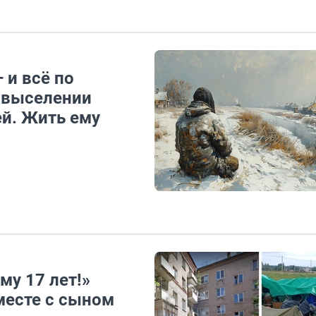
 и всё по
о выселении
й. Жить ему
му 17 лет!»
месте с сыном