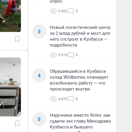
опрос
5 962
5
Новый логистический центр
3
за 2 млрд рублей и мост для
него отстроят в Кузбассе —
подробности
5 919
5
Обрушившийся в Кузбассе
4
склад Wildberries планирует
возобновить работу — что
происходит внутри
4 870
8
Наручники вместо Rolex: как
5
судили экс-главу Минздрава
Кузбасса и бывшего