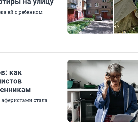
ртиры на улицу
жа ей с ребенком
в: как
листов
шенникам
с аферистами стала