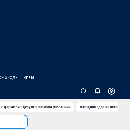
ОМОКОДЫ
ИГРЫ
На ферме экс-депутата погибли работники
Женщина едва не истекла кро