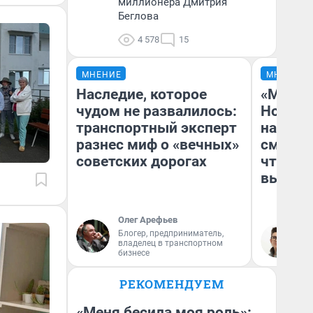
миллионера Дмитрия
Беглова
4 578
15
МНЕНИЕ
МНЕНИЕ
Наследие, которое
«Мы ви
чудом не развалилось:
Нолана
транспортный эксперт
настро
разнес миф о «вечных»
смотре
советских дорогах
чтобы 
выгляд
Олег Арефьев
Блогер, предприниматель,
На
владелец в транспортном
бизнесе
РЕКОМЕНДУЕМ
«Меня бесила моя роль»: