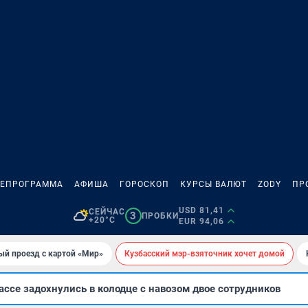
ЛЕПРОГРАММА
АФИША
ГОРОСКОП
КУРСЫ ВАЛЮТ
ZODY
ПР
USD 81,41
СЕЙЧАС
3
ПРОБКИ
+20°C
EUR 94,06
ый проезд с картой «Мир»
Кузбасский мэр-взяточник хочет домой
ссе задохнулись в колодце с навозом двое сотрудников