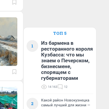
ТОП 5
Из бармена в
1
ресторанного короля
Кузбасса: что мы
знаем о Печерском,
бизнесмене,
спорящем с
губернаторами
14 163
12
Какой район Новокузнецка
2
самый лучший для жизни —