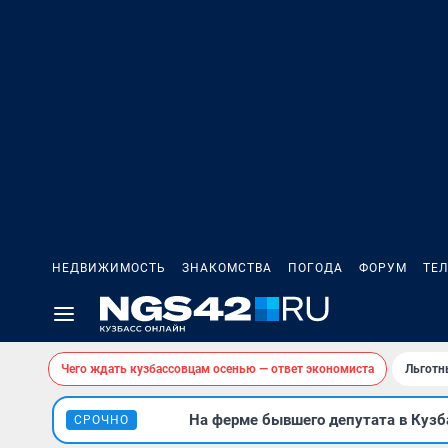
НЕДВИЖИМОСТЬ
ЗНАКОМСТВА
ПОГОДА
ФОРУМ
ТЕ
Чего ждать кузбассовцам осенью — ответ экономиста
Льготн
На ферме бывшего депутата в Кузба
СРОЧНО