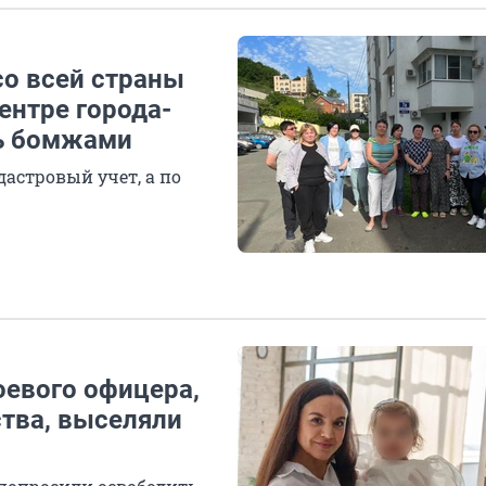
со всей страны
ентре города-
ть бомжами
дастровый учет, а по
оевого офицера,
тва, выселяли