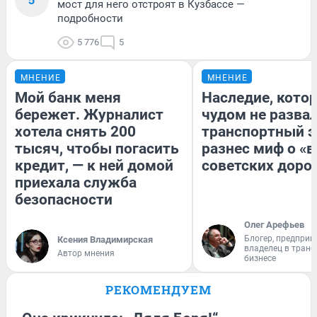
мост для него отстроят в Кузбассе —
подробности
5 776
5
МНЕНИЕ
МНЕНИЕ
Мой банк меня
Наследие, кото
бережет. Журналист
чудом не разва
хотела снять 200
транспортный э
тысяч, чтобы погасить
разнес миф о «
кредит, — к ней домой
советских доро
приехала служба
безопасности
Олег Арефьев
Блогер, предприн
Ксения Владимирская
владелец в тран
Автор мнения
бизнесе
РЕКОМЕНДУЕМ