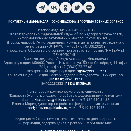
Контактные данные для Роскомнадзора и государственных органов
Сетевое издание «NGS42.RU» (18+)
Зарегистрировано Федеральной службой по надзору в сфере связи,
информационных технологий и массовых коммуникаций
(Роскомнадзор). Регистрационный номер и дата принятия решения о
регистрации - ЭЛ № ФС 77-78817 от 07.08.2020 г.
Учредитель: Общество с ограниченной ответственностью "ИНТЕРНЕТ
ТЕХНОЛОГИИ"
Главный редактор: Левчук Александр Николаевич
Адрес редакции: 650000, Россия, Кемерово, ул. 50 лет Октября, д. 11, офис
201, телефон +7 (3842) 23-22-60
Электронный адрес редакции:
ngs42@shkulev.ru
Контактные данные для Роскомнадзора и государственных органов:
juristnsk@shkulev.ru
Техподдержка:
help@shkulev.ru
По вопросам коммерческого сотрудничества:
Жапарова Жанна, менеджер по работе с федеральными клиентами
zhanna.zhaparova@shkulev.ru
, моб. + 7 982 640 34 32
Ревина Мария, директор по работе с федеральными клиентами
mariya.revina@shkulev.ru
, моб. +7 910 402 4056
Редакция сайта не несет ответственности за достоверность
информации, содержащейся в рекламных объявлениях.