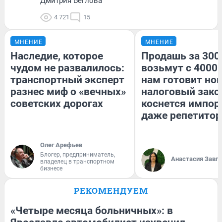
Дмитрия Беглова
4 721
15
МНЕНИЕ
МНЕНИЕ
Наследие, которое
Продашь за 3000
чудом не развалилось:
возьмут с 4000.
транспортный эксперт
нам готовит но
разнес миф о «вечных»
налоговый зако
советских дорогах
коснется импор
даже репетитор
Олег Арефьев
Блогер, предприниматель,
Анастасия Завг
владелец в транспортном
бизнесе
РЕКОМЕНДУЕМ
«Четыре месяца больничных»: в