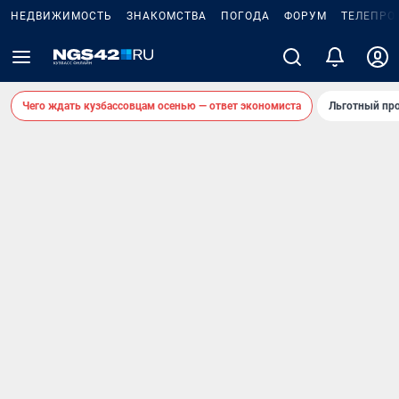
НЕДВИЖИМОСТЬ
ЗНАКОМСТВА
ПОГОДА
ФОРУМ
ТЕЛЕПРО
Чего ждать кузбассовцам осенью — ответ экономиста
Льготный про