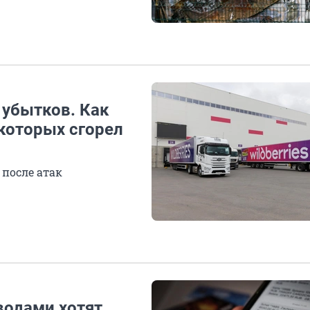
 убытков. Как
которых сгорел
после атак
водами хотят