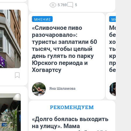
5 769
5
МНЕНИЕ
МНЕНИЕ
«Сливочное пиво
Мой ба
разочаровало»:
береже
туристы заплатили 60
хотела 
тысяч, чтобы целый
тысяч,
день гулять по парку
кредит,
Юрского периода и
приеха
Хогвартсу
безопа
Кс
Яна Шаламова
Ав
РЕКОМЕНДУЕМ
«Долго боялась выходить
на улицу». Мама