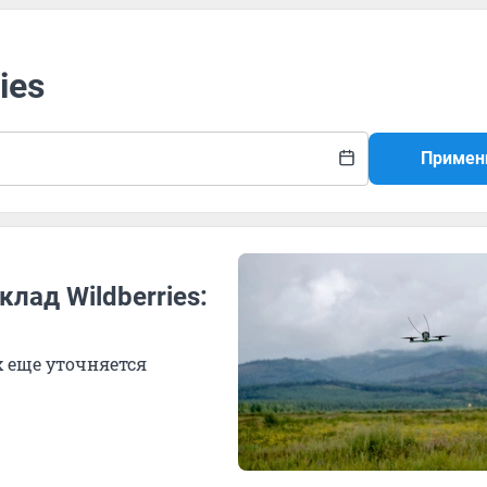
ies
Примен
лад Wildberries:
 еще уточняется