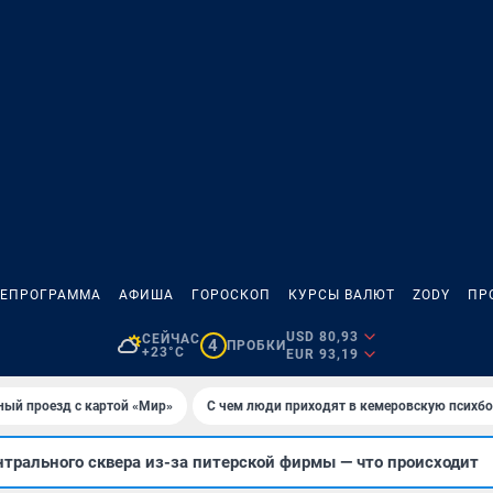
ЛЕПРОГРАММА
АФИША
ГОРОСКОП
КУРСЫ ВАЛЮТ
ZODY
ПР
USD 80,93
СЕЙЧАС
4
ПРОБКИ
+23°C
EUR 93,19
ный проезд с картой «Мир»
С чем люди приходят в кемеровскую психб
нтрального сквера из-за питерской фирмы — что происходит