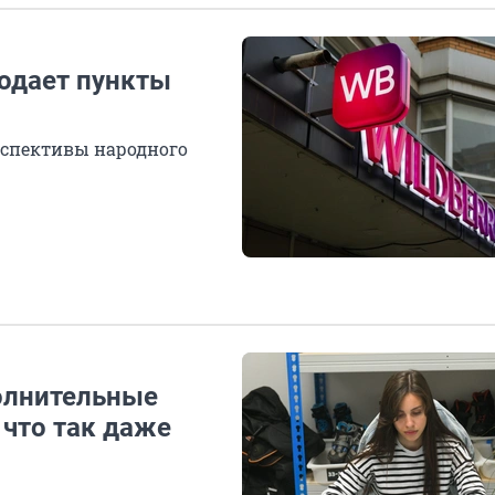
родает пункты
рспективы народного
олнительные
 что так даже