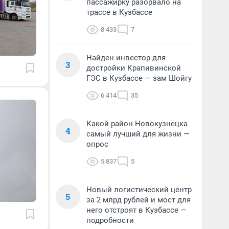
пассажирку разорвало на
трассе в Кузбассе
8 433
7
Найден инвестор для
3
достройки Крапивинской
ГЭС в Кузбассе — зам Шойгу
6 414
35
Какой район Новокузнецка
4
самый лучший для жизни —
опрос
5 837
5
Новый логистический центр
5
за 2 млрд рублей и мост для
него отстроят в Кузбассе —
подробности