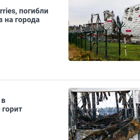
ries, погибли
в на города
 в
 горит