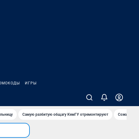
ОМОКОДЫ
ИГРЫ
ольницу
Самую разбитую общагу КемГУ отремонтируют
Сожительни