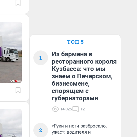
ТОП 5
Из бармена в
1
ресторанного короля
Кузбасса: что мы
знаем о Печерском,
бизнесмене,
спорящем с
губернаторами
14 026
12
«Руки и ноги разбросало,
2
ужас»: водителя и