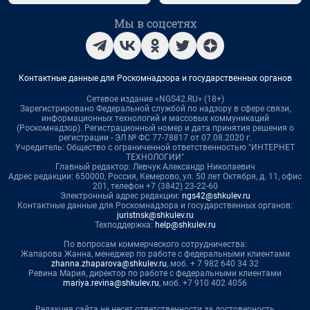
Мы в соцсетях
Контактные данные для Роскомнадзора и государственных органов
Сетевое издание «NGS42.RU» (18+)
Зарегистрировано Федеральной службой по надзору в сфере связи,
информационных технологий и массовых коммуникаций
(Роскомнадзор). Регистрационный номер и дата принятия решения о
регистрации - ЭЛ № ФС 77-78817 от 07.08.2020 г.
Учредитель: Общество с ограниченной ответственностью "ИНТЕРНЕТ
ТЕХНОЛОГИИ"
Главный редактор: Левчук Александр Николаевич
Адрес редакции: 650000, Россия, Кемерово, ул. 50 лет Октября, д. 11, офис
201, телефон +7 (3842) 23-22-60
Электронный адрес редакции:
ngs42@shkulev.ru
Контактные данные для Роскомнадзора и государственных органов:
juristnsk@shkulev.ru
Техподдержка:
help@shkulev.ru
По вопросам коммерческого сотрудничества:
Жапарова Жанна, менеджер по работе с федеральными клиентами
zhanna.zhaparova@shkulev.ru
, моб. + 7 982 640 34 32
Ревина Мария, директор по работе с федеральными клиентами
mariya.revina@shkulev.ru
, моб. +7 910 402 4056
Редакция сайта не несет ответственности за достоверность