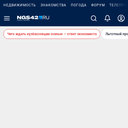
НЕДВИЖИМОСТЬ
ЗНАКОМСТВА
ПОГОДА
ФОРУМ
ТЕЛЕПРО
Чего ждать кузбассовцам осенью — ответ экономиста
Льготный про