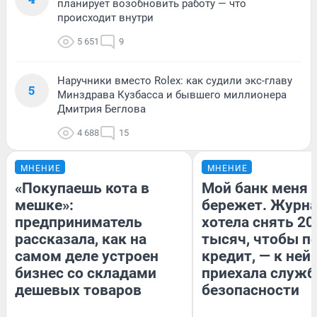
планирует возобновить работу — что
происходит внутри
5 651
9
Наручники вместо Rolex: как судили экс-главу
5
Минздрава Кузбасса и бывшего миллионера
Дмитрия Беглова
4 688
15
МНЕНИЕ
МНЕНИЕ
«Покупаешь кота в
Мой банк меня
мешке»:
бережет. Журн
предприниматель
хотела снять 20
рассказала, как на
тысяч, чтобы п
самом деле устроен
кредит, — к ней
бизнес со складами
приехала служб
дешевых товаров
безопасности