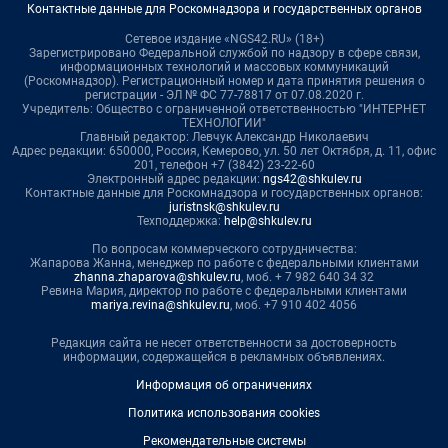
Контактные данные для Роскомнадзора и государственных органов
Сетевое издание «NGS42.RU» (18+)
Зарегистрировано Федеральной службой по надзору в сфере связи,
информационных технологий и массовых коммуникаций
(Роскомнадзор). Регистрационный номер и дата принятия решения о
регистрации - ЭЛ № ФС 77-78817 от 07.08.2020 г.
Учредитель: Общество с ограниченной ответственностью "ИНТЕРНЕТ
ТЕХНОЛОГИИ"
Главный редактор: Левчук Александр Николаевич
Адрес редакции: 650000, Россия, Кемерово, ул. 50 лет Октября, д. 11, офис
201, телефон +7 (3842) 23-22-60
Электронный адрес редакции:
ngs42@shkulev.ru
Контактные данные для Роскомнадзора и государственных органов:
juristnsk@shkulev.ru
Техподдержка:
help@shkulev.ru
По вопросам коммерческого сотрудничества:
Жапарова Жанна, менеджер по работе с федеральными клиентами
zhanna.zhaparova@shkulev.ru
, моб. + 7 982 640 34 32
Ревина Мария, директор по работе с федеральными клиентами
mariya.revina@shkulev.ru
, моб. +7 910 402 4056
Редакция сайта не несет ответственности за достоверность
информации, содержащейся в рекламных объявлениях.
Информация об ограничениях
Политика использования cookies
Рекомендательные системы