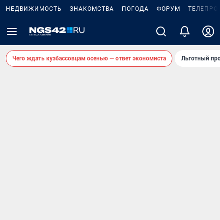
НЕДВИЖИМОСТЬ
ЗНАКОМСТВА
ПОГОДА
ФОРУМ
ТЕЛЕПРО
Чего ждать кузбассовцам осенью — ответ экономиста
Льготный про