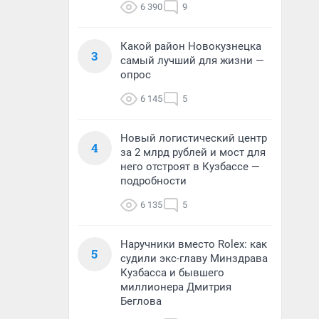
6 390
9
Какой район Новокузнецка
3
самый лучший для жизни —
опрос
6 145
5
Новый логистический центр
4
за 2 млрд рублей и мост для
него отстроят в Кузбассе —
подробности
6 135
5
Наручники вместо Rolex: как
5
судили экс-главу Минздрава
Кузбасса и бывшего
миллионера Дмитрия
Беглова