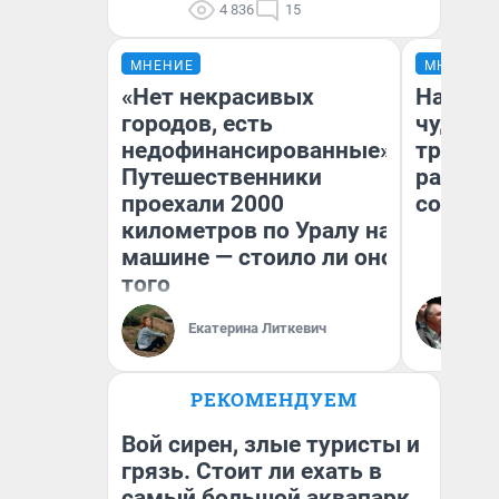
4 836
15
МНЕНИЕ
МНЕНИЕ
«Нет некрасивых
Наслед
городов, есть
чудом 
недофинансированные».
трансп
Путешественники
разнес
проехали 2000
советс
километров по Уралу на
машине — стоило ли оно
того
Ол
Бл
Екатерина Литкевич
вл
би
РЕКОМЕНДУЕМ
Вой сирен, злые туристы и
грязь. Стоит ли ехать в
самый большой аквапарк