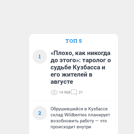
ТОП 5
«Плохо, как никогда
1
до этого»: таролог о
судьбе Кузбасса и
его жителей в
августе
14 968
21
Обрушившийся в Кузбассе
2
склад Wildberries планирует
возобновить работу — что
происходит внутри