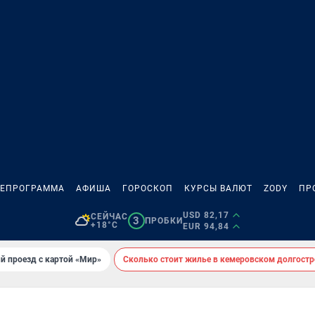
ЛЕПРОГРАММА
АФИША
ГОРОСКОП
КУРСЫ ВАЛЮТ
ZODY
ПР
USD 82,17
СЕЙЧАС
3
ПРОБКИ
+18°C
EUR 94,84
й проезд с картой «Мир»
Сколько стоит жилье в кемеровском долгостр