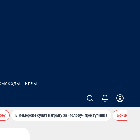
ОМОКОДЫ
ИГРЫ
ое?
В Кемерове сулят награду за «голову» преступника
Бойцовский 