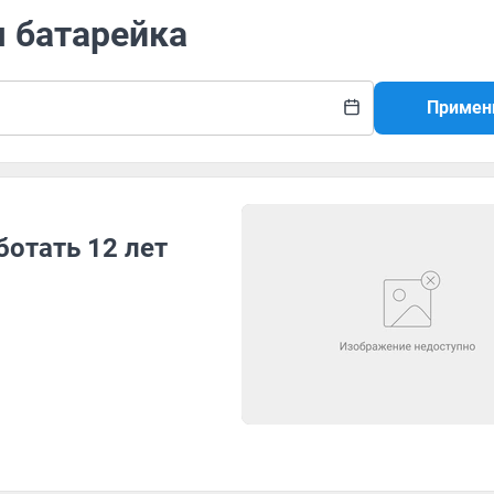
я батарейка
Примен
ботать 12 лет