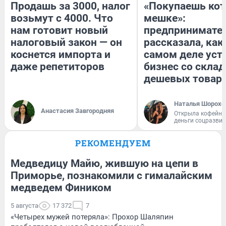
Продашь за 3000, налог
«Покупаешь кот
возьмут с 4000. Что
мешке»:
нам готовит новый
предпринимате
налоговый закон — он
рассказала, как
коснется импорта и
самом деле уст
даже репетиторов
бизнес со скла
дешевых товар
Наталья Шорохо
Анастасия Завгородняя
Открыла кофейну
деньги соцразви
РЕКОМЕНДУЕМ
Медведицу Майю, жившую на цепи в
Приморье, познакомили с гималайским
медведем Фиником
5 августа
17 372
7
«Четырех мужей потеряла»: Прохор Шаляпин