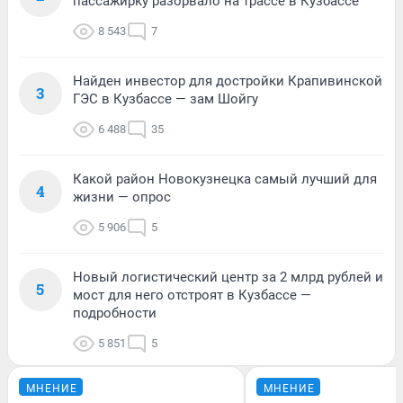
пассажирку разорвало на трассе в Кузбассе
8 543
7
Найден инвестор для достройки Крапивинской
3
ГЭС в Кузбассе — зам Шойгу
6 488
35
Какой район Новокузнецка самый лучший для
4
жизни — опрос
5 906
5
Новый логистический центр за 2 млрд рублей и
5
мост для него отстроят в Кузбассе —
подробности
5 851
5
МНЕНИЕ
МНЕНИЕ