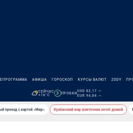
ЛЕПРОГРАММА
АФИША
ГОРОСКОП
КУРСЫ ВАЛЮТ
ZODY
ПР
USD 82,17
СЕЙЧАС
3
ПРОБКИ
+16°C
EUR 94,84
ый проезд с картой «Мир»
Кузбасский мэр-взяточник хочет домой