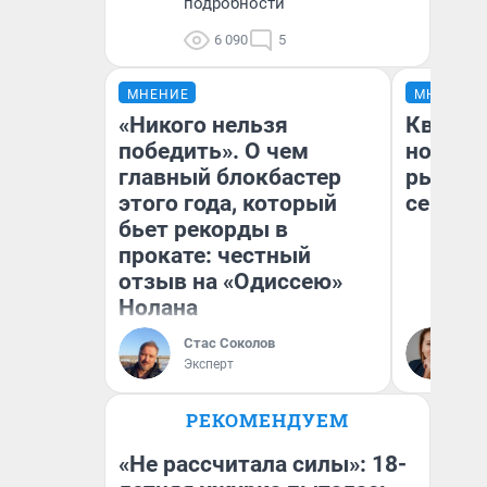
подробности
6 090
5
МНЕНИЕ
МНЕНИЕ
«Никого нельзя
Кварти
победить». О чем
но деш
главный блокбастер
рынок 
этого года, который
сейчас
бьет рекорды в
прокате: честный
отзыв на «Одиссею»
Нолана
Ек
Стас Соколов
ди
Эксперт
не
РЕКОМЕНДУЕМ
«Не рассчитала силы»: 18-