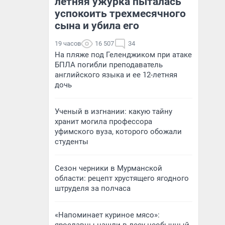
летняя ужурка пыталась
успокоить трехмесячного
сына и убила его
19 часов
16 507
34
На пляже под Геленджиком при атаке
БПЛА погибли преподаватель
английского языка и ее 12-летняя
дочь
Ученый в изгнании: какую тайну
хранит могила профессора
уфимского вуза, которого обожали
студенты
Сезон черники в Мурманской
области: рецепт хрустящего ягодного
штруделя за полчаса
«Напоминает куриное мясо»: