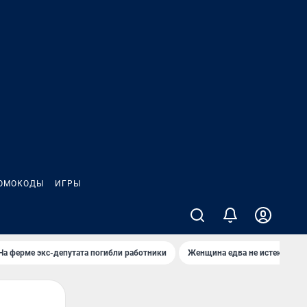
ОМОКОДЫ
ИГРЫ
На ферме экс-депутата погибли работники
Женщина едва не истекла кро