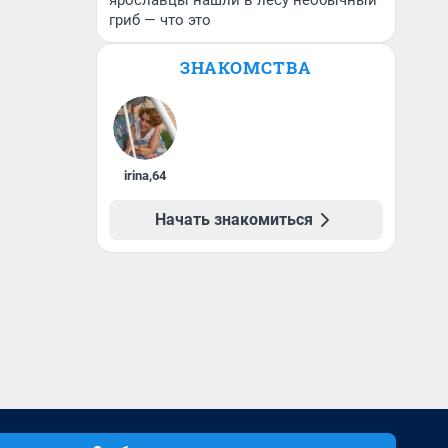
ярославцы нашли в лесу необычный
гриб — что это
ЗНАКОМСТВА
irina
,
64
Начать знакомиться