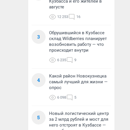
Кузбасса и его жителей в
августе
12 253
16
Обрушившийся в Кузбассе
3
склад Wildberries планирует
возобновить работу — что
происходит внутри
6 235
9
Какой район Новокузнецка
4
самый лучший для жизни —
опрос
6 098
5
Новый логистический центр
5
за 2 млрд рублей и мост для
него отстроят в Кузбассе —