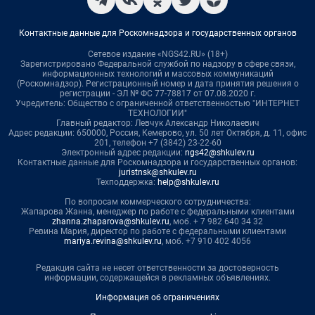
Контактные данные для Роскомнадзора и государственных органов
Сетевое издание «NGS42.RU» (18+)
Зарегистрировано Федеральной службой по надзору в сфере связи,
информационных технологий и массовых коммуникаций
(Роскомнадзор). Регистрационный номер и дата принятия решения о
регистрации - ЭЛ № ФС 77-78817 от 07.08.2020 г.
Учредитель: Общество с ограниченной ответственностью "ИНТЕРНЕТ
ТЕХНОЛОГИИ"
Главный редактор: Левчук Александр Николаевич
Адрес редакции: 650000, Россия, Кемерово, ул. 50 лет Октября, д. 11, офис
201, телефон +7 (3842) 23-22-60
Электронный адрес редакции:
ngs42@shkulev.ru
Контактные данные для Роскомнадзора и государственных органов:
juristnsk@shkulev.ru
Техподдержка:
help@shkulev.ru
По вопросам коммерческого сотрудничества:
Жапарова Жанна, менеджер по работе с федеральными клиентами
zhanna.zhaparova@shkulev.ru
, моб. + 7 982 640 34 32
Ревина Мария, директор по работе с федеральными клиентами
mariya.revina@shkulev.ru
, моб. +7 910 402 4056
Редакция сайта не несет ответственности за достоверность
информации, содержащейся в рекламных объявлениях.
Информация об ограничениях