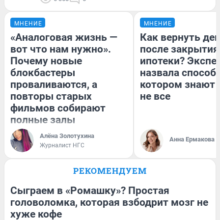
МНЕНИЕ
МНЕНИЕ
«Аналоговая жизнь —
Как вернуть де
вот что нам нужно».
после закрытия
Почему новые
ипотеки? Экспе
блокбастеры
назвала способ,
проваливаются, а
котором знают 
повторы старых
не все
фильмов собирают
полные залы
Алёна Золотухина
Анна Ермакова
Журналист НГС
РЕКОМЕНДУЕМ
Сыграем в «Ромашку»? Простая
головоломка, которая взбодрит мозг не
хуже кофе